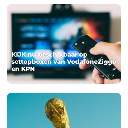
KIJK nu beschikbaar op
settopboxen van VodafoneZiggo
en KPN
30 mei 2026