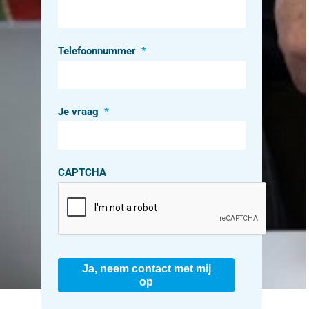
Telefoonnummer
*
Je vraag
*
CAPTCHA
Ja, neem contact met mij
op