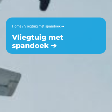
Home
/
Vliegtuig met spandoek ➔
Vliegtuig met
spandoek ➔