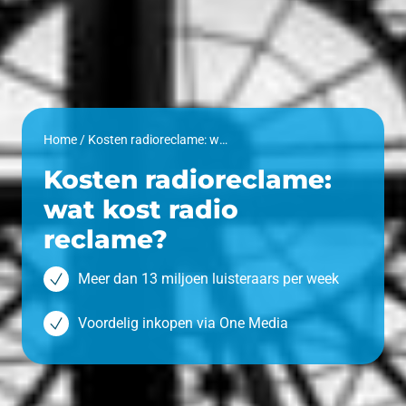
Home
/
Kosten radioreclame: wat kost radio reclame?
Kosten radioreclame:
wat kost radio
reclame?
Meer dan 13 miljoen luisteraars per week
Voordelig inkopen via One Media