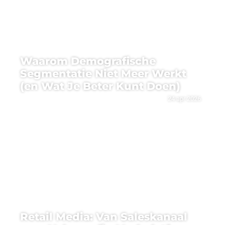
Waarom Demografische
Segmentatie Niet Meer Werkt
(en Wat Je Beter Kunt Doen)
24 apr 2026
Retail Media: Van Saleskanaal