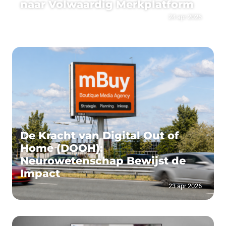
naar Volwaardig Merkplatform
24 apr 2026
De Kracht van Digital Out of
Home (DOOH):
Neurowetenschap Bewijst de
Impact
23 apr 2026