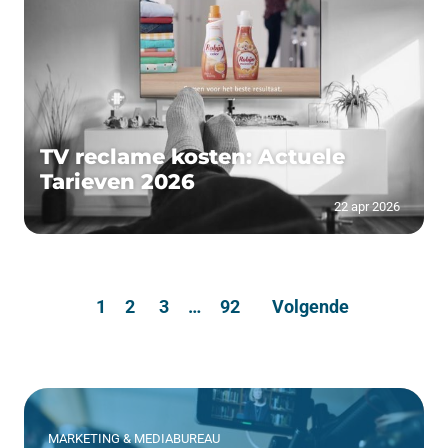
TV reclame kosten: Actuele
Tarieven 2026
22 apr 2026
1
2
3
…
92
Volgende
MARKETING & MEDIABUREAU