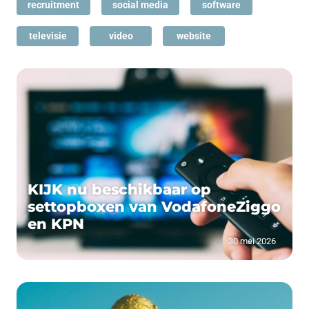
recruitment
social media
software
televisie
video
website
KIJK nu beschikbaar op
settopboxen van VodafoneZiggo
en KPN
30 mei 2026