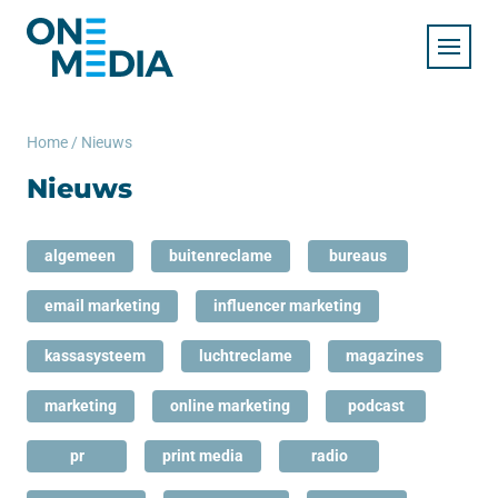
Home
/
Nieuws
Nieuws
algemeen
buitenreclame
bureaus
email marketing
influencer marketing
kassasysteem
luchtreclame
magazines
marketing
online marketing
podcast
pr
print media
radio