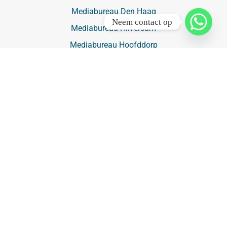
Mediabureau Den Haag
Neem contact op
Mediabureau Hilversum
Mediabureau Hoofddorp
Mediabureau Rotterdam
Mediabureau Utrecht
Buitenreclame
Buitenreclame
Luchtreclame ➔
Vliegtuig met spandoek ➔
Buitenreclame Amsterdam
Buitenreclame Rotterdam