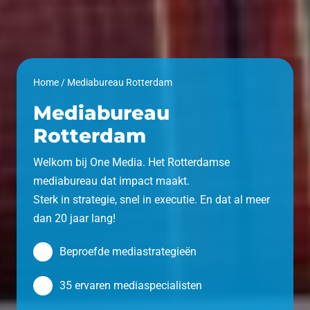
Home
/
Mediabureau Rotterdam
Mediabureau
Rotterdam
Welkom bij One Media. Het Rotterdamse
mediabureau dat impact maakt.
Sterk in strategie, snel in executie. En dat al meer
dan 20 jaar lang!
Beproefde mediastrategieën
35 ervaren mediaspecialisten