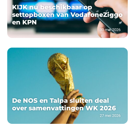
KIJK nu beschikbaar op
settopboxen van VodafoneZiggo
en KPN
30 mei 2026
De NOS en Talpa sluiten deal
over samenvattingen WK 2026
27 mei 2026