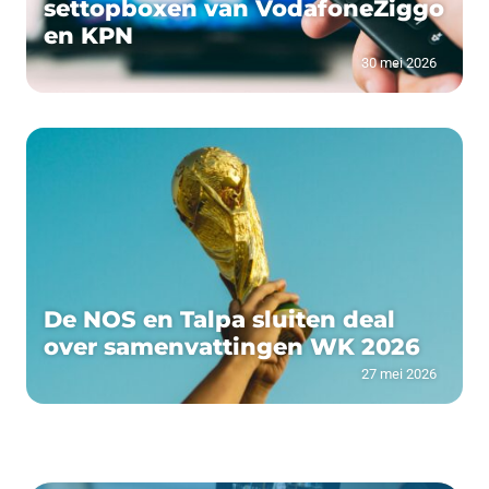
settopboxen van VodafoneZiggo
en KPN
30 mei 2026
De NOS en Talpa sluiten deal
over samenvattingen WK 2026
27 mei 2026