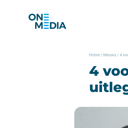
Home
/
Nieuws
/
4 vo
4 vo
uitle