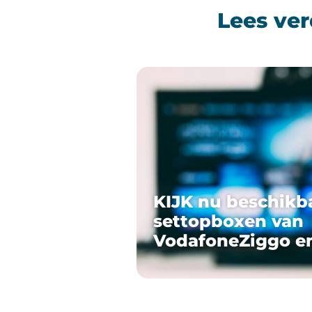
Lees ver
KIJK nu beschikb
settopboxen van
VodafoneZiggo e