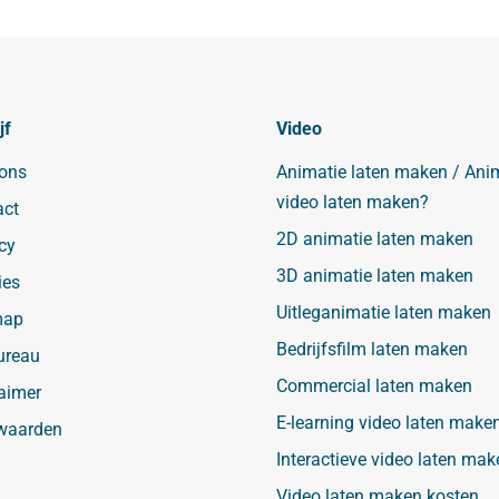
jf
Video
 ons
Animatie laten maken / Ani
video laten maken?
act
2D animatie laten maken
cy
3D animatie laten maken
ies
Uitleganimatie laten maken
map
Bedrijfsfilm laten maken
ureau
Commercial laten maken
aimer
E-learning video laten make
waarden
Interactieve video laten mak
Video laten maken kosten