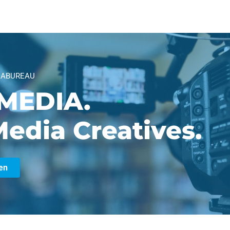
IABUREAU
MEDIA.
edia Creatives.
en