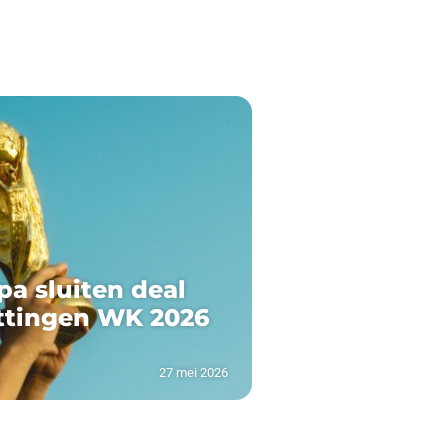
pa sluiten deal
ttingen WK 2026
27 mei 2026