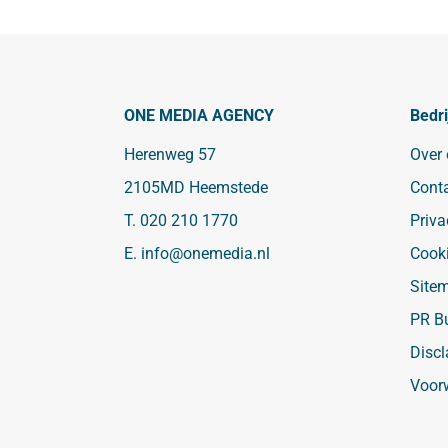
ONE MEDIA AGENCY
Bedri
Herenweg 57
Over
2105MD Heemstede
Cont
T.
020 210 1770
Priva
E.
info@onemedia.nl
Cook
Site
PR B
Discl
Voor