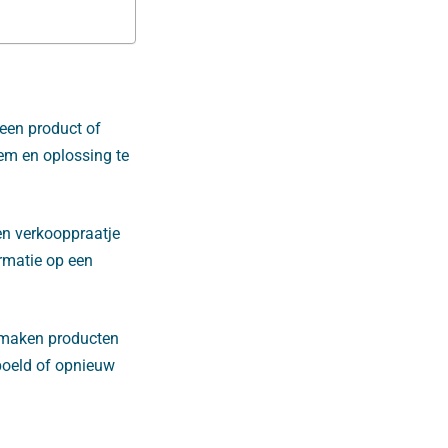
een product of
em en oplossing te
en verkooppraatje
ormatie op een
n maken producten
poeld of opnieuw