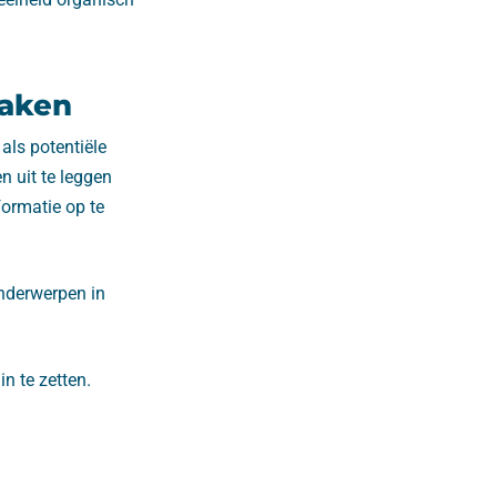
zaken
als potentiële
n uit te leggen
formatie op te
onderwerpen in
n te zetten.