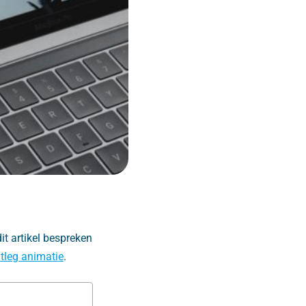
t artikel bespreken
itleg animatie
.