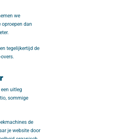
 nemen we
ie oproepen dan
eter.
n tegelijkertijd de
-overs.
r
 een uitleg
atio, sommige
zoekmachines de
ar je website door
eelheid organisch