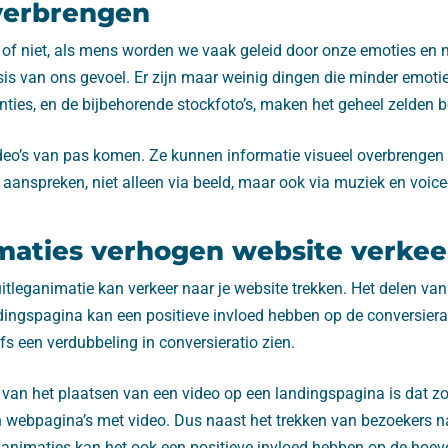
verbrengen
n of niet, als mens worden we vaak geleid door onze emoties en
sis van ons gevoel. Er zijn maar weinig dingen die minder emot
enties, en de bijbehorende stockfoto’s, maken het geheel zelden b
ideo’s van pas komen. Ze kunnen informatie visueel overbrengen e
 aanspreken, niet alleen via beeld, maar ook via muziek en voice
maties verhogen website verkee
itleganimatie kan verkeer naar je website trekken. Het delen van
dingspagina kan een positieve invloed hebben op de conversier
fs een verdubbeling in conversieratio zien.
 van het plaatsen van een video op een landingspagina is dat 
 webpagina’s met video. Dus naast het trekken van bezoekers na
eganimaties kan het ook een positieve invloed hebben op de hoev