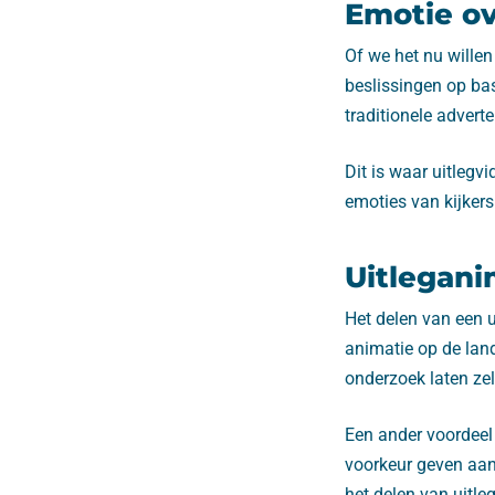
Emotie o
Of we het nu wille
beslissingen op ba
traditionele advert
Dit is waar uitlegv
emoties van kijkers
Uitlegani
Het delen van een u
animatie op de lan
onderzoek laten zel
Een ander voordeel
voorkeur geven aan
het delen van uitl