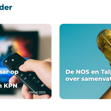
der
aar op
De NOS en Tal
over samenva
n KPN
30 mei 2026