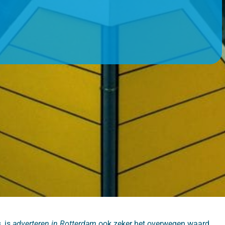
, is
adverteren in Rotterdam
ook zeker het overwegen waard.