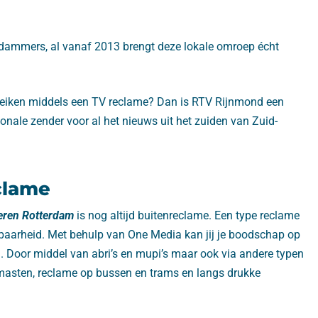
rdammers, al vanaf 2013 brengt deze lokale omroep écht
bereiken middels een TV reclame? Dan is RTV Rijnmond een
ionale zender voor al het nieuws uit het zuiden van Zuid-
clame
eren Rotterdam
is nog altijd buitenreclame. Een type reclame
baarheid. Met behulp van One Media kan jij je boodschap op
n. Door middel van abri’s en mupi’s maar ook via andere typen
emasten, reclame op bussen en trams en langs drukke