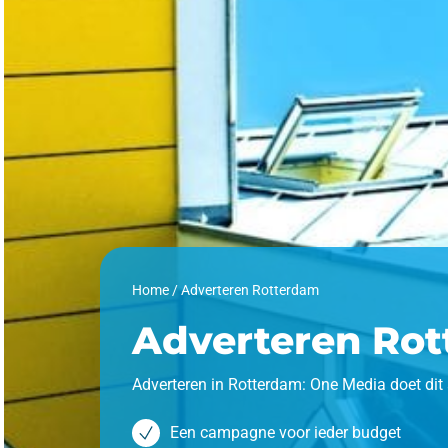
Home
/
Adverteren Rotterdam
Adverteren Ro
Adverteren in Rotterdam: One Media doet dit 
Een campagne voor ieder budget