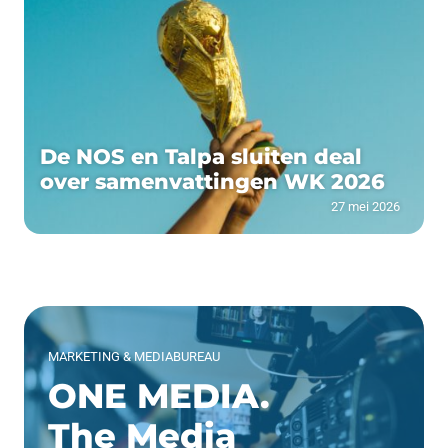
De NOS en Talpa sluiten deal
over samenvattingen WK 2026
27 mei 2026
MARKETING & MEDIABUREAU
ONE MEDIA.
The Media