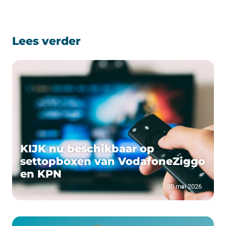
Lees verder
KIJK nu beschikbaar op
settopboxen van VodafoneZiggo
en KPN
30 mei 2026