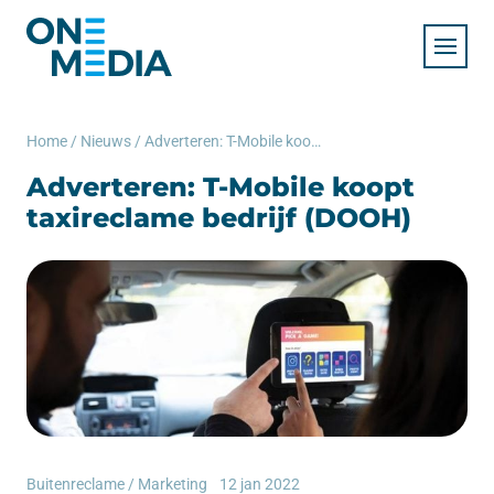
Home
/
Nieuws
/
Adverteren: T-Mobile koopt taxireclame bedrijf (DOOH)
Adverteren: T-Mobile koopt
taxireclame bedrijf (DOOH)
Buitenreclame
/
Marketing
12 jan 2022