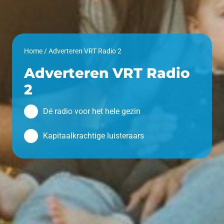
Home
/
Adverteren VRT Radio 2
Adverteren VRT Radio
2
Dé radio voor het hele gezin
Kapitaalkrachtige luisteraars