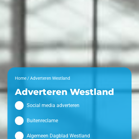
Home
/
Adverteren Westland
Adverteren Westland
Social media adverteren
Buitenreclame
Algemeen Dagblad Westland