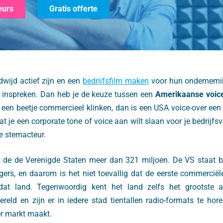
eurs
Gratis offerte
dwijd actief zijn en een
bedrijfsfilm maken
voor hun ondernemin
ls inspreken. Dan heb je de keuze tussen een
Amerikaanse voic
 een beetje commercieel klinken, dan is een USA voice-over een 
t je een corporate tone of voice aan wilt slaan voor je bedrijfs
se
stemacteur.
t de de Verenigde Staten meer dan 321 miljoen. De VS staat b
rs, en daarom is het niet toevallig dat de eerste commerciël
dat land. Tegenwoordig kent het land zelfs het grootste 
ereld en zijn er in iedere stad tientallen radio-formats te ho
er markt maakt.