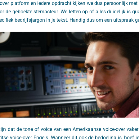
-over platform en iedere opdracht kijken we dus persoonlijk me
voor de geboekte stemacteur. We letten op of alles duidelijk is q
cifiek bedrijfsjargon in je tekst. Handig dus om een uitspraak g
zijn dat de tone of voice van een Amerikaanse voice-over vaker
ritse voice-over Engels. Wanneer dit ook de bedoeling is, hoef je 