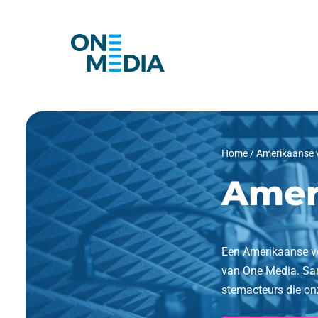
Home
/
Amerikaanse v
Amer
Een Amerikaanse vo
van One Media. Sa
stemacteurs die onz