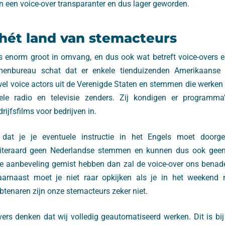
van een voice-over transparanter en dus lager geworden.
hét land van stemacteurs
s enorm groot in omvang, en dus ook wat betreft voice-overs 
nbureau schat dat er enkele tienduizenden Amerikaanse vo
el voice actors uit de Verenigde Staten en stemmen die werken 
le radio en televisie zenders. Zij kondigen er programma
ijfsfilms voor bedrijven in.
 dat je je eventuele instructie in het Engels moet doorg
uiteraard geen Nederlandse stemmen en kunnen dus ook geen
 aanbeveling gemist hebben dan zal de voice-over ons benade
Daarnaast moet je niet raar opkijken als je in het weekend 
tenaren zijn onze stemacteurs zeker niet.
ers denken dat wij volledig geautomatiseerd werken. Dit is bij 