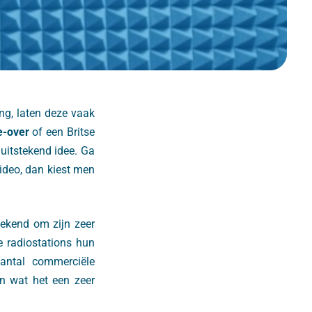
g, laten deze vaak
e-over
of een Britse
uitstekend idee. Ga
video, dan kiest men
ekend om zijn zeer
e radiostations hun
aantal commerciële
ren wat het een zeer