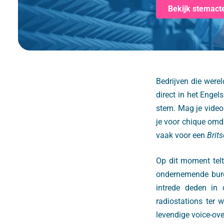
Bekijk stemact
Bedrijven die werel
direct in het Enge
stem. Mag je video
je voor chique omda
vaak voor een
Brit
Op dit moment tel
ondernemende burge
intrede deden in 
radiostations ter w
levendige voice-ov