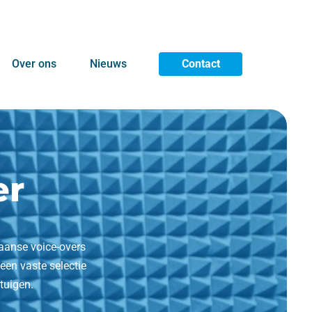
Over ons
Nieuws
Contact
er
aanse voice-overs
n vaste selectie
tuigen.