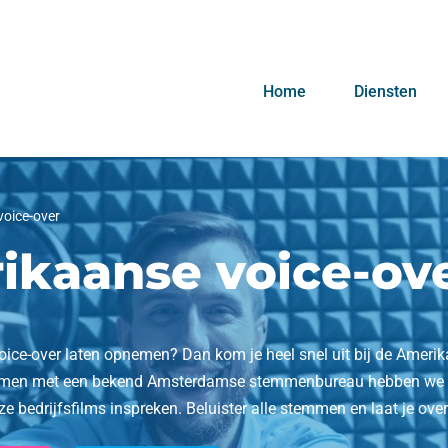
Home
Diensten
oice-over
ikaanse voice-ov
ice-over laten opnemen? Dan kom je heel snel uit bij de Amerik
men met een bekend Amsterdamse stemmenbureau hebben we ee
e bedrijfsfilms inspreken. Beluister alle stemmen en laat je over