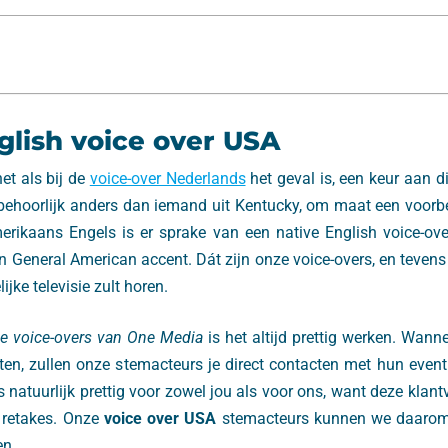
glish voice over USA
net als bij de
voice-over Nederlands
het geval is, een keur aan d
behoorlijk anders dan iemand uit Kentucky, om maat een voorb
rikaans Engels is er sprake van een native English voice-over
General American accent. Dát zijn onze voice-overs, en tevens 
jke televisie zult horen.
e voice-overs van One Media
is het altijd prettig werken. Wanne
loten, zullen onze stemacteurs je direct contacten met hun eve
is natuurlijk prettig voor zowel jou als voor ons, want deze klan
 retakes. Onze
voice over USA
stemacteurs kunnen we daarom e
en.