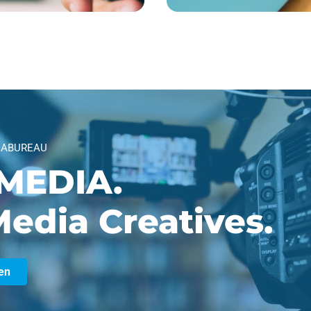
IABUREAU
MEDIA.
edia Creatives.
en