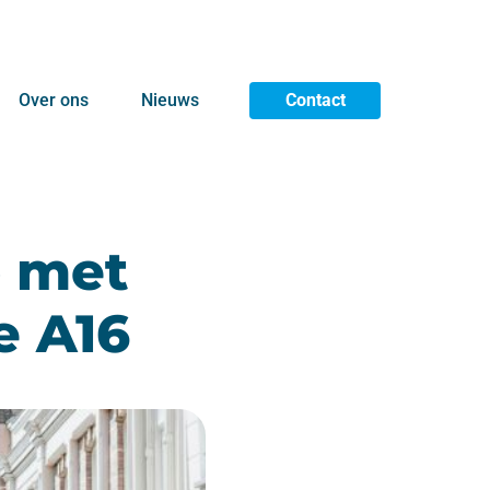
Over ons
Nieuws
Contact
p met
e A16