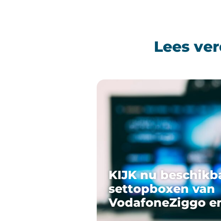
Lees ver
KIJK nu beschikb
settopboxen van
VodafoneZiggo e