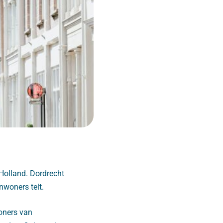
Holland. Dordrecht
nwoners telt.
woners van