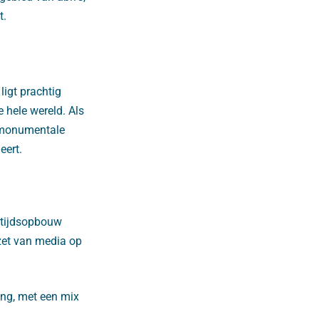
t.
ligt prachtig
 hele wereld. Als
, monumentale
eert.
ftijdsopbouw
zet van media op
ing, met een mix