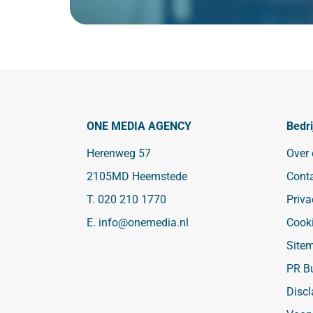
ONE MEDIA AGENCY
Bedri
Herenweg 57
Over
2105MD Heemstede
Cont
T.
020 210 1770
Priva
E.
info@onemedia.nl
Cook
Site
PR B
Discl