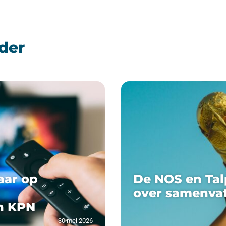
der
aar op
De NOS en Tal
over samenva
n KPN
30 mei 2026