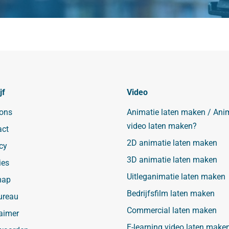
jf
Video
 ons
Animatie laten maken / Ani
video laten maken?
act
2D animatie laten maken
cy
3D animatie laten maken
ies
Uitleganimatie laten maken
map
Bedrijfsfilm laten maken
ureau
Commercial laten maken
aimer
E-learning video laten make