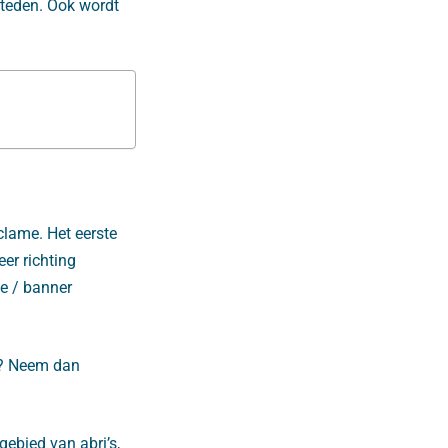
steden. Ook wordt
clame. Het eerste
er richting
he / banner
t? Neem dan
ebied van abri’s,