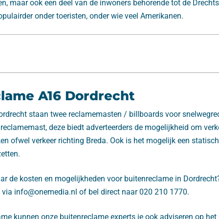
ken, maar ook een deel van de inwoners behorende tot de Drecht
pulairder onder toeristen, onder wie veel Amerikanen.
clame A16 Dordrecht
ordrecht staan twee reclamemasten / billboards voor snelwegre
e reclamemast, deze biedt adverteerders de mogelijkheid om verke
en ofwel verkeer richting Breda. Ook is het mogelijk een statisc
etten.
aar de kosten en mogelijkheden voor buitenreclame in Dordrech
 via info@onemedia.nl of bel direct naar 020 210 1770.
me kunnen onze buitenreclame experts je ook adviseren op het g