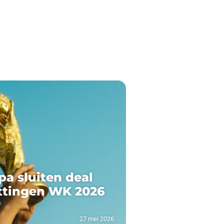
pa sluiten deal
ttingen WK 2026
27 mei 2026