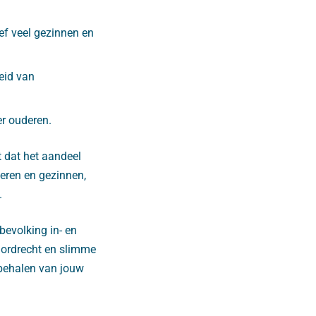
ef veel gezinnen en
eid van
er ouderen.
t dat het aandeel
geren en gezinnen,
.
evolking in- en
Dordrecht en slimme
 behalen van jouw