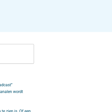
oadcast”
kanalen wordt
 te zien is. Of een