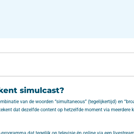
kent simulcast?
mbinatie van de woorden “simultaneous” (tegelijkertijd) en “br
etekent dat dezelfde content op hetzelfde moment via meerdere 
-programma dat tegelijk op televisie én online via een livestream