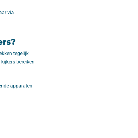
aar via
ers?
kken tegelijk
 kijkers bereiken
ende apparaten.