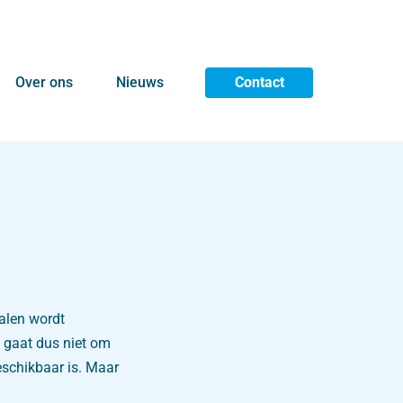
Over ons
Nieuws
Contact
alen wordt
t gaat dus niet om
eschikbaar is. Maar