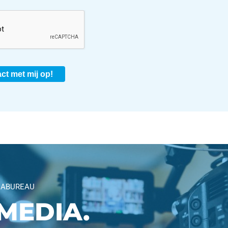
ct met mij op!
IABUREAU
MEDIA.