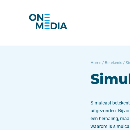
Home
/
Betekenis
/
Si
Simu
Simulcast betekent
uitgezonden. Bijvoo
een herhaling, maar
waarom is simulcas