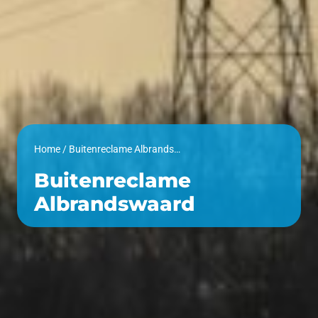
Home
/
Buitenreclame Albrandswaard
Buitenreclame
Albrandswaard