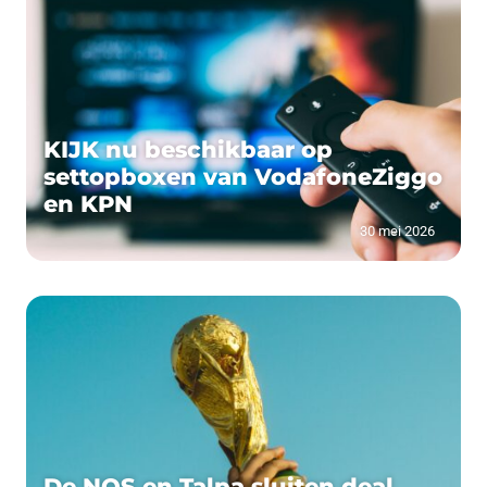
KIJK nu beschikbaar op
settopboxen van VodafoneZiggo
en KPN
30 mei 2026
De NOS en Talpa sluiten deal