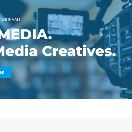
IABUREAU
MEDIA.
edia Creatives.
en