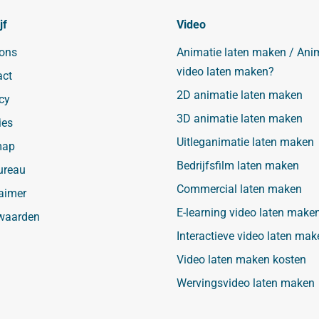
jf
Video
 ons
Animatie laten maken / Ani
video laten maken?
act
2D animatie laten maken
cy
3D animatie laten maken
ies
Uitleganimatie laten maken
map
Bedrijfsfilm laten maken
ureau
Commercial laten maken
aimer
E-learning video laten make
waarden
Interactieve video laten mak
Video laten maken kosten
Wervingsvideo laten maken