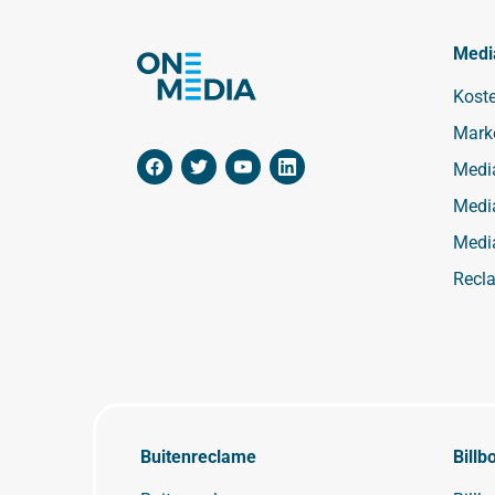
Medi
Kost
Mark
Medi
Medi
Medi
Recl
Buitenreclame
Billb