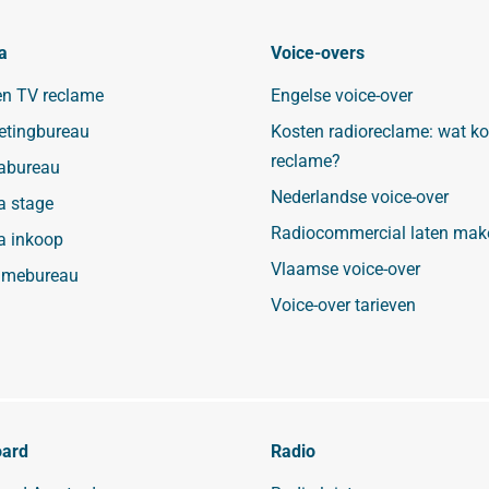
a
Voice-overs
en TV reclame
Engelse voice-over
etingbureau
Kosten radioreclame: wat ko
reclame?
abureau
Nederlandse voice-over
a stage
Radiocommercial laten mak
a inkoop
Vlaamse voice-over
amebureau
Voice-over tarieven
oard
Radio