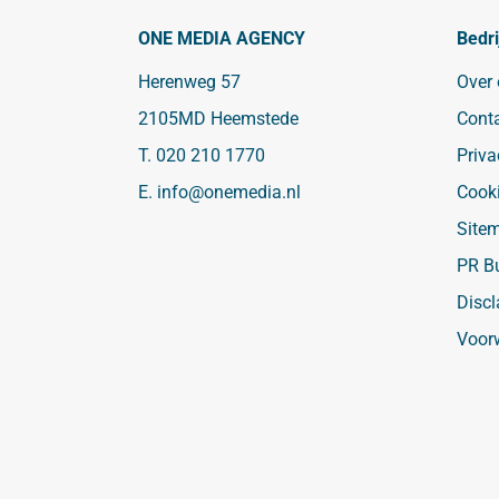
ONE MEDIA AGENCY
Bedri
Herenweg 57
Over
2105MD Heemstede
Cont
T.
020 210 1770
Priva
E.
info@onemedia.nl
Cook
Site
PR B
Discl
Voor