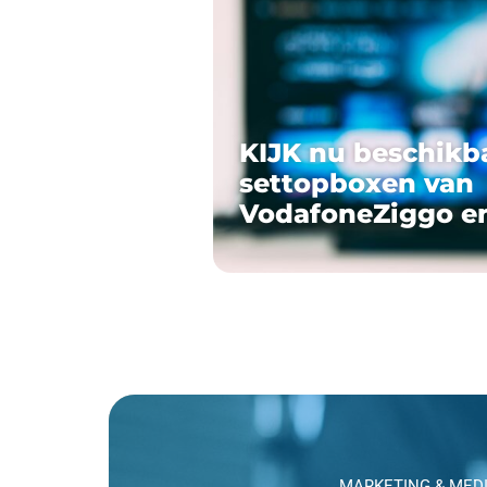
KIJK nu beschikb
settopboxen van
VodafoneZiggo e
MARKETING & MED