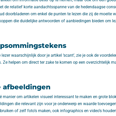
 Met de relatief korte aandachtsspanne van de hedendaagse con
oud doorbladeren om enkel de punten te lezen die zij de moeite 
oppen die duidelijke antwoorden of aanbiedingen bieden om lez
opsommingstekens
e lezer waarschijnlijk door je artikel ‘scant’, zie je ook de voordel
e helpen om direct ter zake te komen op een overzichtelijk mani
 afbeeldingen
é manier om artikelen visueel interessant te maken en grote blok
eldingen die relevant zijn voor je onderwerp en waarde toevoegen 
ebruiken of zelf foto’s maken, ook infographics en video’s houden