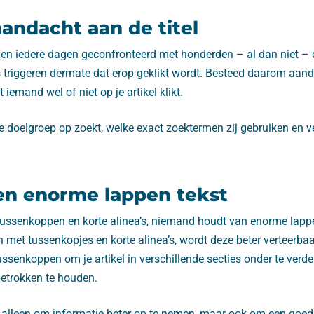
andacht aan de titel
 iedere dagen geconfronteerd met honderden – al dan niet – d
ls triggeren dermate dat erop geklikt wordt. Besteed daarom aanda
t iemand wel of niet op je artikel klikt.
je doelgroep op zoekt, welke exact zoektermen zij gebruiken en 
n enorme lappen tekst
ussenkoppen en korte alinea’s, niemand houdt van enorme lappe
sen met tussenkopjes en korte alinea’s, wordt deze beter verteerba
ussenkoppen om je artikel in verschillende secties onder te verde
betrokken te houden.
et alleen om informatie beter op te nemen, maar ook om een ​​goed