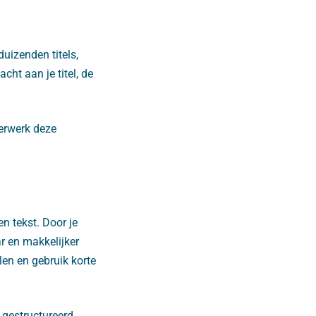
uizenden titels,
cht aan je titel, de
verwerk deze
n tekst. Door je
ar en makkelijker
len en gebruik korte
 gestructureerd