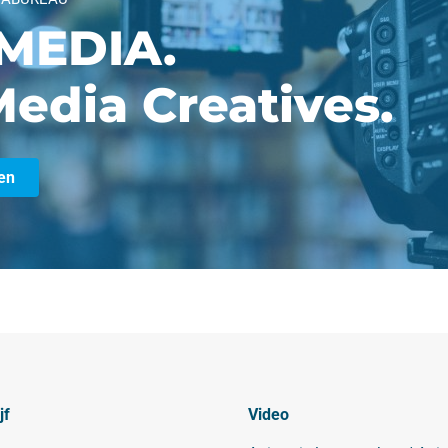
MEDIA.
edia Creatives.
en
jf
Video