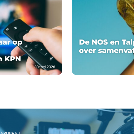
aar op
De NOS en Tal
over samenva
n KPN
30 mei 2026
IABUREAU