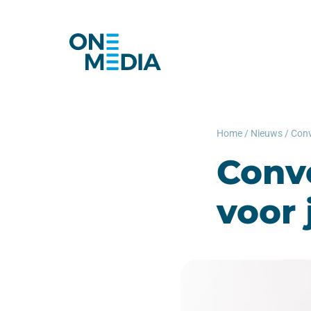
Home
/
Nieuws
/
Conv
Conve
voor 