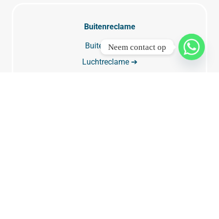
Buitenreclame
Buitenreclame
Neem contact op
Luchtreclame ➔
Vliegtuig met spandoek ➔
Buitenreclame Amsterdam
Buitenreclame Rotterdam
Buitenreclame Den Haag
Buitenreclame Utrecht
Digitale buitenreclame & digitale reclameborden
Billboard