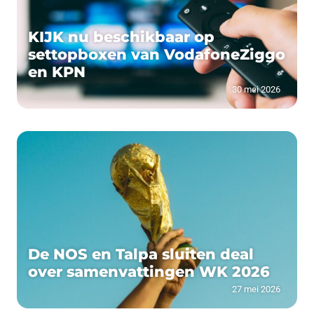
KIJK nu beschikbaar op
settopboxen van VodafoneZiggo
en KPN
30 mei 2026
De NOS en Talpa sluiten deal
over samenvattingen WK 2026
27 mei 2026