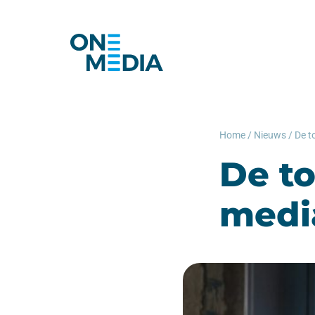
Home
/
Nieuws
/
De t
De t
medi