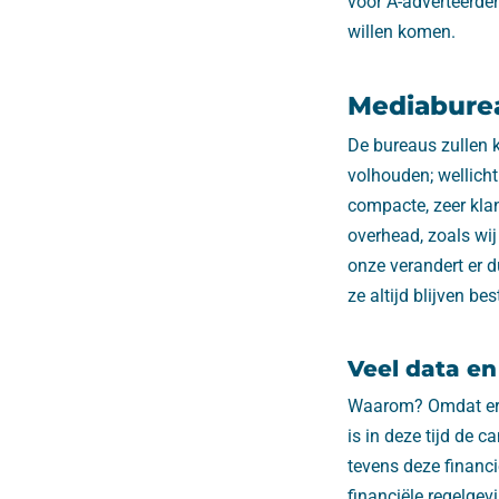
voor A-adverteerder
willen komen.
Mediabure
De bureaus zullen k
volhouden; wellicht
compacte, zeer kla
overhead, zoals wi
onze verandert er 
ze altijd blijven be
Veel data en
Waarom? Omdat er n
is in deze tijd de 
tevens deze financi
financiële regelgev