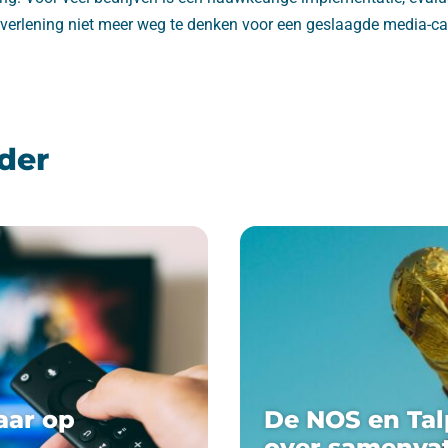
stverlening niet meer weg te denken voor een geslaagde media-
der
aar op
De NOS en Tal
over samenva