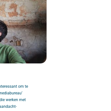
nteressant om te
‘mediabureau’
 die werken met
 aandacht-