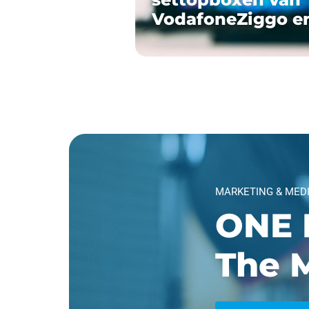
VodafoneZiggo e
MARKETING & MED
ONE 
The M