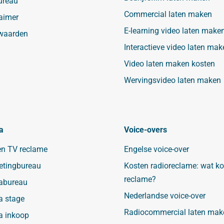
ureau
Commercial laten maken
aimer
E-learning video laten make
waarden
Interactieve video laten mak
Video laten maken kosten
Wervingsvideo laten maken
a
Voice-overs
en TV reclame
Engelse voice-over
etingbureau
Kosten radioreclame: wat ko
reclame?
abureau
Nederlandse voice-over
a stage
Radiocommercial laten mak
a inkoop