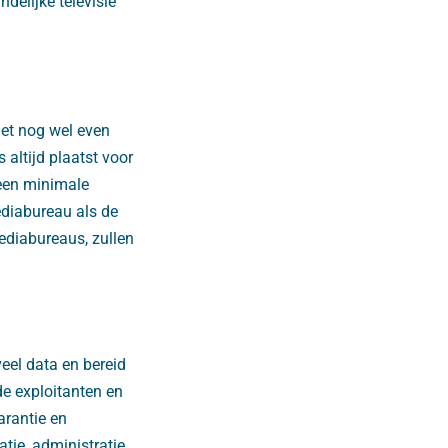
delijke televisie
het nog wel even
 altijd plaatst voor
 een minimale
ediabureau als de
ediabureaus, zullen
eel data en bereid
de exploitanten en
arantie en
tie, administratie