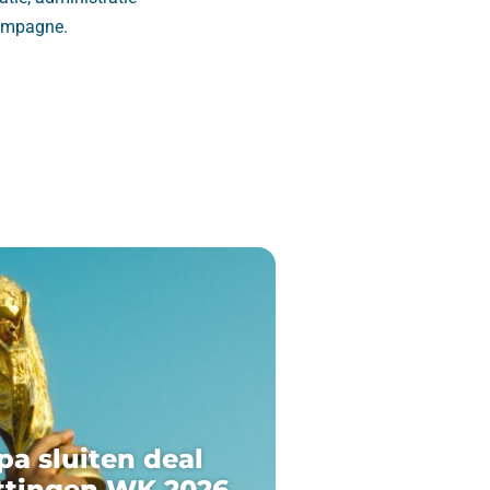
campagne.
pa sluiten deal
ttingen WK 2026