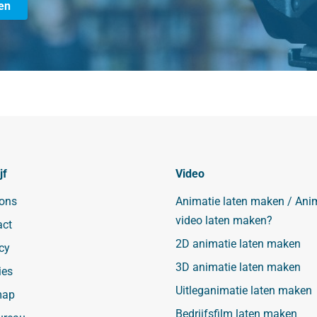
en
jf
Video
 ons
Animatie laten maken / Ani
video laten maken?
act
2D animatie laten maken
cy
3D animatie laten maken
ies
Uitleganimatie laten maken
map
Bedrijfsfilm laten maken