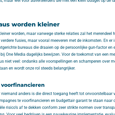
s, maar wel voor adverteerders die met een klein budget op de lan
aus worden kleiner
leiner worden, maar vanwege sterke relaties zal het merendeel 
 verdere fusies, maar vooral meeveren met de inkomsten. En er is
ntgerichte bureaus die draaien op de persoonlijke gun-factor en
j bij One Media dagelijks bewijzen. Voor de toekomst van een m
dus niet veel: ondanks alle voorspellingen en schamperen over m
staan en wordt onze rol steeds belangrijker.
 voorfinancieren
iemand anders is die direct toegang heeft tot onvoorstelbaar v
campagnes te voorfinancieren en budgettair garant te staan naar 
ële risico’s af te dekken conform zeer strikte normen over transp
ing. Voor veel bedrijven is een nauwkeurige implementatie, evalua