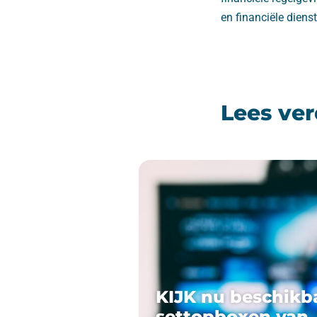
en financiële dien
Lees ver
KIJK nu beschikb
settopboxen van