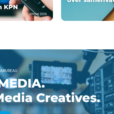
n KPN
30 mei 2026
IABUREAU
MEDIA.
edia Creatives.