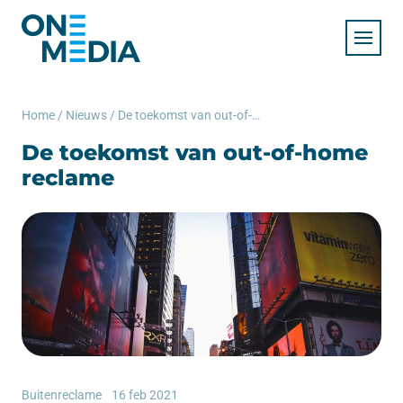
Home
/
Nieuws
/
De toekomst van out-of-home reclame
De toekomst van out-of-home
reclame
Buitenreclame
16 feb 2021