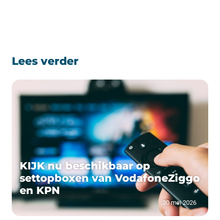
Lees verder
KIJK nu beschikbaar op
settopboxen van VodafoneZiggo
en KPN
30 mei 2026