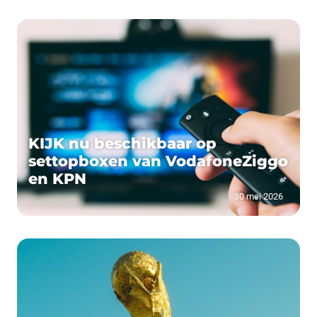
KIJK nu beschikbaar op
settopboxen van VodafoneZiggo
en KPN
30 mei 2026