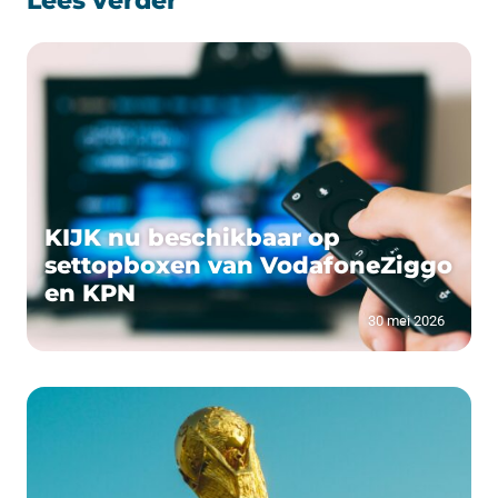
Lees verder
KIJK nu beschikbaar op
settopboxen van VodafoneZiggo
en KPN
30 mei 2026