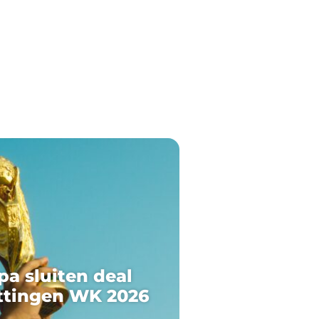
pa sluiten deal
ttingen WK 2026