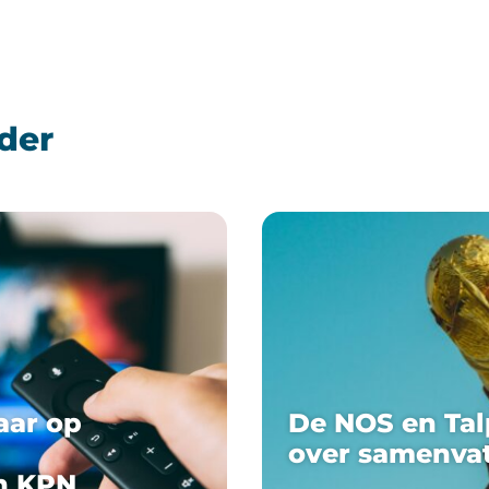
der
aar op
De NOS en Tal
over samenva
n KPN