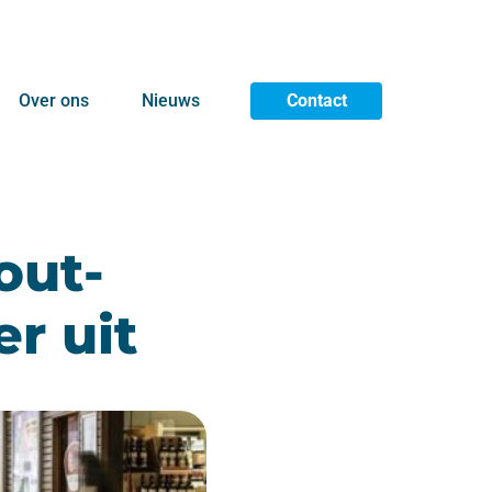
Over ons
Nieuws
Contact
out-
r uit