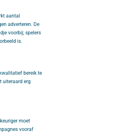
rkt aantal
gen adverteren. De
dje voorbij; spelers
orbeeld is.
alitatief bereik te
 uiteraard erg
wkeuriger moet
ampagnes vooraf