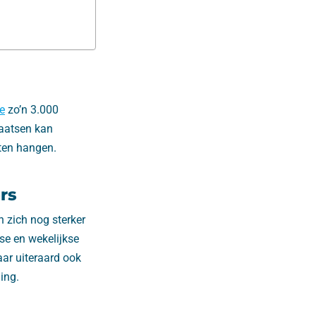
e
zo’n 3.000
aatsen kan
ten hangen.
rs
 zich nog sterker
kse en wekelijkse
ar uiteraard ook
ing.