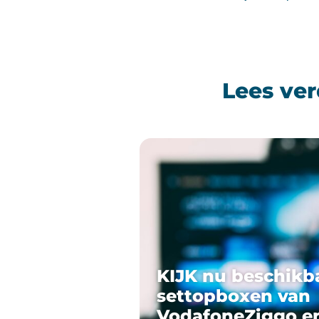
Lees ver
KIJK nu beschikb
settopboxen van
VodafoneZiggo e