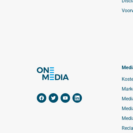
Discl
Voor
Medi
Kost
Mark
Medi
Medi
Medi
Recl