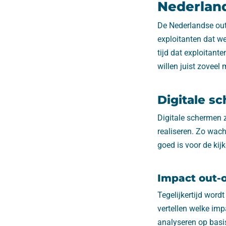
Nederlan
De Nederlandse out 
exploitanten dat w
tijd dat exploitante
willen juist zoveel
Digitale s
Digitale schermen z
realiseren. Zo wac
goed is voor de kij
Impact out-
Tegelijkertijd word
vertellen welke im
analyseren op basis