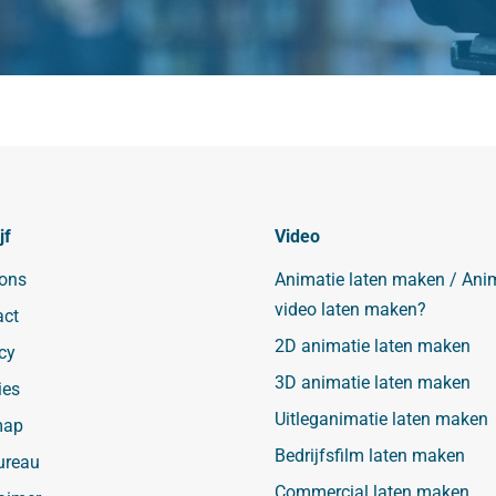
jf
Video
 ons
Animatie laten maken / Ani
video laten maken?
act
2D animatie laten maken
cy
3D animatie laten maken
ies
Uitleganimatie laten maken
map
Bedrijfsfilm laten maken
ureau
Commercial laten maken