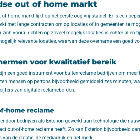
dse out of home markt
of home markt lijkt op het eerste oog vrij stabiel. Er is een bepe
erkt met lange contracten om op locaties of in gemeenten te mo
n zich vooral richten op zoveel mogelijk locaties is echter al en tij
 mogelijk relevante locaties, waarvan deze overname een goed vo
chermen voor kwalitatief bereik
ijn een goed instrument voor buitenreclame bedrijven om meer kw
hten mensen op perrons bijvoorbeeld gemiddeld zes minuten, wat
kcijfers van digitale reclameborden.
of-home reclame
t er door bedrijven als Exterion gewerkt aan technologie die nau
pact out-of-home reclame heeft. Zo kan Exterion bijvoorbeeld c
 van de creatie, de mediadruk en het merk.