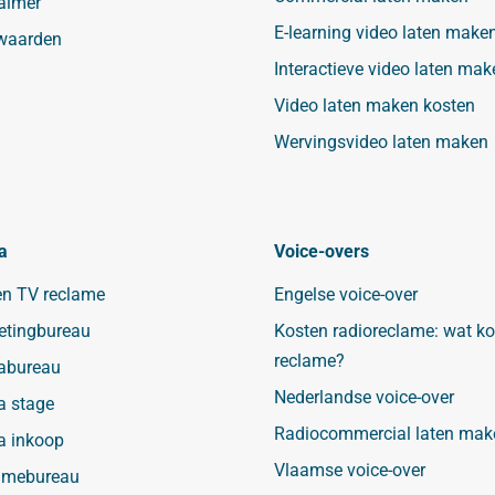
aimer
E-learning video laten make
waarden
Interactieve video laten mak
Video laten maken kosten
Wervingsvideo laten maken
a
Voice-overs
en TV reclame
Engelse voice-over
etingbureau
Kosten radioreclame: wat ko
reclame?
abureau
Nederlandse voice-over
a stage
Radiocommercial laten mak
a inkoop
Vlaamse voice-over
amebureau