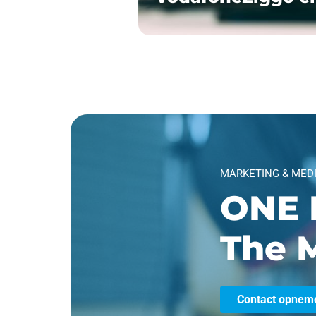
MARKETING & MED
ONE 
The M
Contact opnem