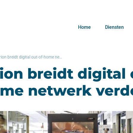
Home
Diensten
Exterion breidt digital out-of-home netwerk verder uit
ion breidt digital 
ome netwerk verde