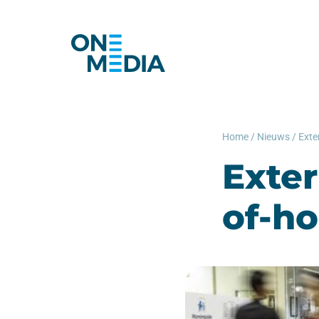
Home
/
Nieuws
/
Exter
of-h