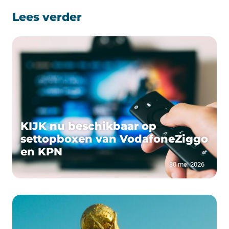
Lees verder
KIJK nu beschikbaar op
settopboxen van VodafoneZiggo
en KPN
30 mei 2026