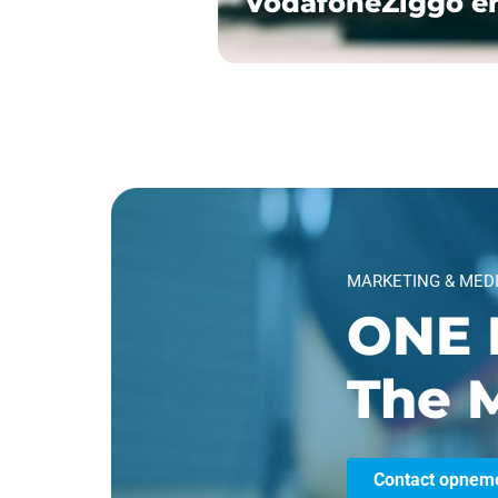
VodafoneZiggo e
MARKETING & MED
ONE 
The M
Contact opnem