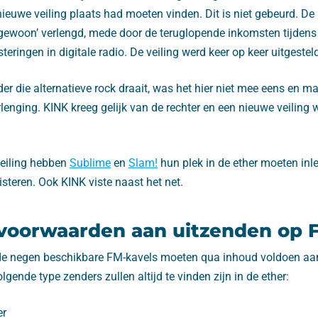
nieuwe veiling plaats had moeten vinden. Dit is niet gebeurd. De
‘gewoon’ verlengd, mede door de teruglopende inkomsten tijden
eringen in digitale radio. De veiling werd keer op keer uitgestel
er die alternatieve rock draait, was het hier niet mee eens en 
rlenging. KINK kreeg gelijk van de rechter en een nieuwe veiling
veiling hebben
Sublime
en
Slam!
hun plek in de ether moeten inlev
isteren. Ook KINK viste naast het net.
 voorwaarden aan uitzenden op 
 de negen beschikbare FM-kavels moeten qua inhoud voldoen a
gende type zenders zullen altijd te vinden zijn in de ether:
er