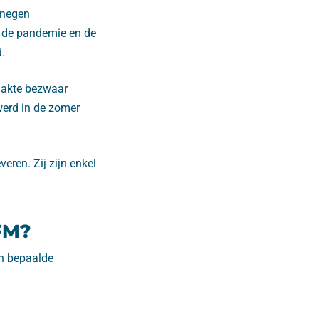
 negen
s de pandemie en de
d.
maakte bezwaar
 werd in de zomer
eren. Zij zijn enkel
FM?
an bepaalde