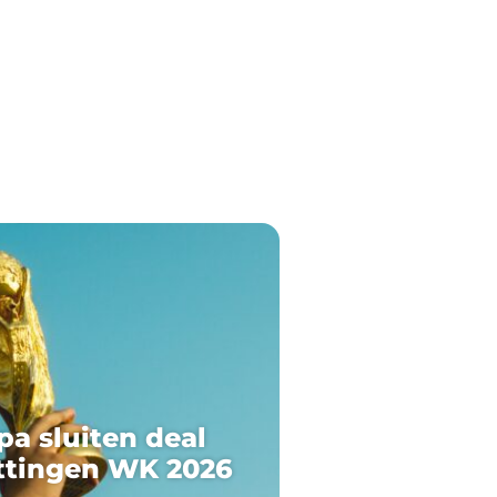
pa sluiten deal
ttingen WK 2026