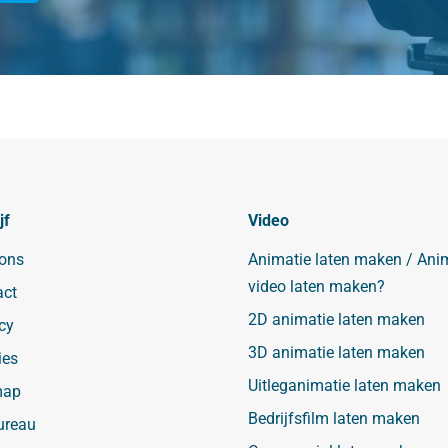
jf
Video
 ons
Animatie laten maken / Ani
video laten maken?
act
2D animatie laten maken
cy
3D animatie laten maken
ies
Uitleganimatie laten maken
map
Bedrijfsfilm laten maken
ureau