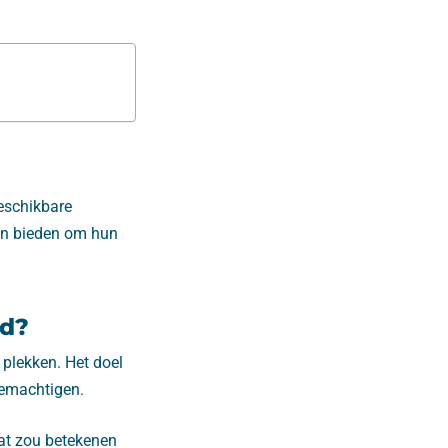
eschikbare
ten bieden om hun
rd?
 plekken. Het doel
bemachtigen.
 wat zou betekenen