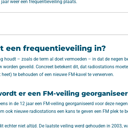
jaar weer een frequentieveiling plaats.
 een frequentieveiling in?
ing houdt – zoals de term al doet vermoeden – in dat de negen b
w worden geveild. Concreet betekent dit, dat radiostations moe
t heet) te behouden of een nieuwe FM-kavel te verwerven.
ordt er een FM-veiling georganisee
 eens in de 12 jaar een FM-veiling georganiseerd voor deze negen
s om ook nieuwe radiostations een kans te geven een FM plek te 
 dit echter niet altijd. De laatste veiling werd gehouden in 2003,