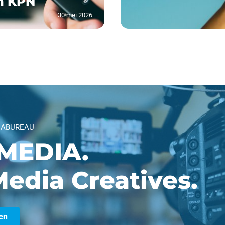
n KPN
30 mei 2026
IABUREAU
MEDIA.
edia Creatives.
en