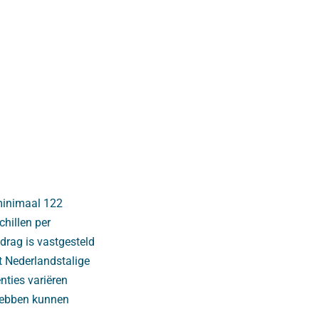
minimaal 122
chillen per
edrag is vastgesteld
t Nederlandstalige
nties variëren
 hebben kunnen