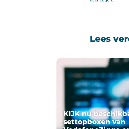
Lees ver
KIJK nu beschikb
settopboxen van