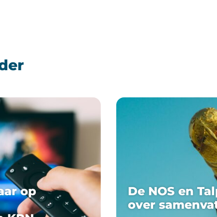
der
aar op
De NOS en Tal
over samenva