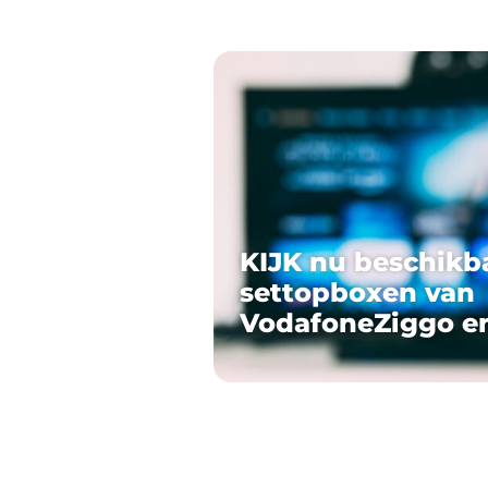
KIJK nu beschikb
settopboxen van
VodafoneZiggo e