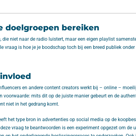
e doelgroepen bereiken
, die niet naar de radio luistert, maar een eigen playlist samenste
e vraag is hoe je je boodschap toch bij een breed publiek onde
invloed
influencers en andere content creators werkt bij – online – moeili
 voorwaarde: mits dit op de juiste manier gebeurt en de authent
nt niet in het gedrang komt.
eft het type bron in advertenties op social media op de koopbes
ze vraag te beantwoorden is een experiment opgezet om de ui
n en het onderliggende beslissingsproces te onderzoeken. Ook 