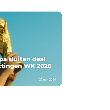
pa sluiten deal
ttingen WK 2026
27 mei 2026