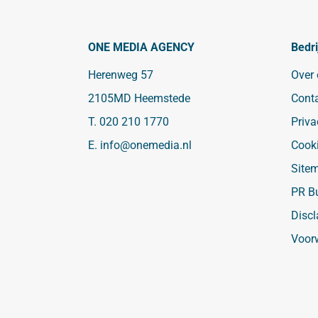
ONE MEDIA AGENCY
Bedri
Herenweg 57
Over
2105MD Heemstede
Cont
T.
020 210 1770
Priva
E.
info@onemedia.nl
Cook
Site
PR B
Discl
Voor