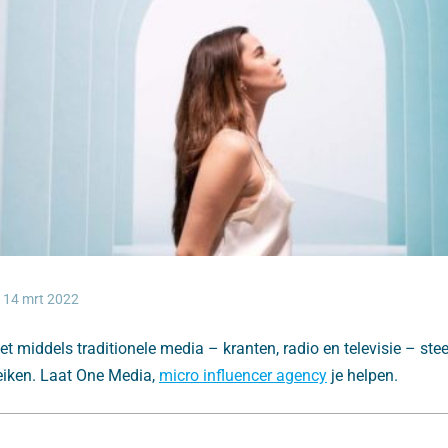
14 mrt 2022
het middels traditionele media – kranten, radio en televisie – ste
eiken. Laat One Media,
micro influencer agency
je helpen.