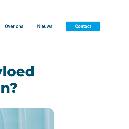
Over ons
Nieuws
Contact
vloed
en?