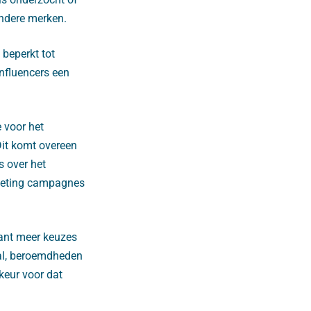
andere merken.
beperkt tot
nfluencers een
 voor het
Dit komt overeen
s over het
rketing campagnes
cant meer keuzes
aal, beroemdheden
keur voor dat