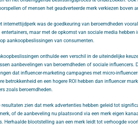
 voorspellen of mensen het geadverteerde merk verkiezen boven 
et internettijdperk was de goedkeuring van beroemdheden vooral 
en entertainers, maar met de opkomst van sociale media hebben i
d op aankoopbeslissingen van consumenten.
oopbeslissingen onthulde een verschil in de uiteindelijke keuze
ssen aanbevelingen van beroemdheden of sociale influencers. 
ingen dat influencer-marketing campagnes met micro-influencer
re betrokkenheid en een hogere ROI hebben dan influencer ma
ers zoals beroemdheden.
 resultaten zien dat merk advertenties hebben geleid tot signifi
merk, of de aanbeveling nu plaatsvond via een merk eigen kan
rs. Herhaalde blootstelling aan een merk leidt tot verhoogde voor