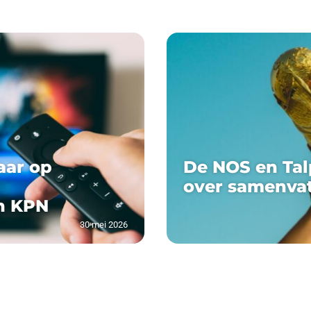
aar op
De NOS en Tal
over samenva
n KPN
30 mei 2026