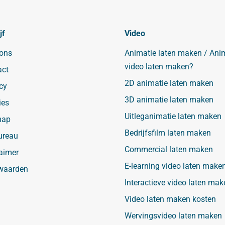
jf
Video
 ons
Animatie laten maken / Ani
video laten maken?
act
2D animatie laten maken
cy
3D animatie laten maken
ies
Uitleganimatie laten maken
map
Bedrijfsfilm laten maken
ureau
Commercial laten maken
aimer
E-learning video laten make
waarden
Interactieve video laten mak
Video laten maken kosten
Wervingsvideo laten maken