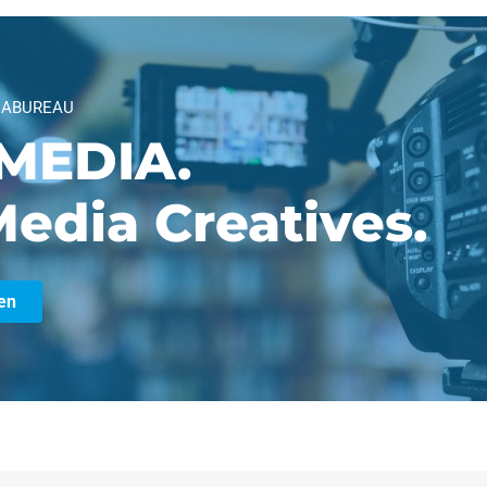
IABUREAU
MEDIA.
edia Creatives.
en