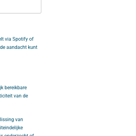
lt via Spotify of
r de aandacht kunt
jk bereikbare
iciteit van de
lissing van
teindelijke
is onderzocht of