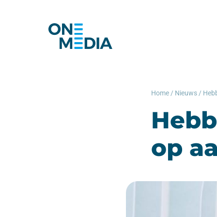
Home
/
Nieuws
/
Hebbe
op a