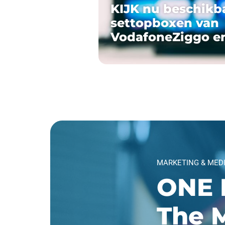
KIJK nu beschikb
settopboxen van
VodafoneZiggo e
MARKETING & MED
ONE 
The M