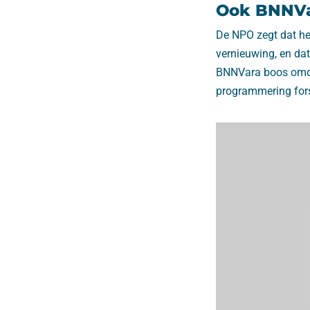
Ook BNNVa
De NPO zegt dat he
vernieuwing, en da
BNNVara boos omda
programmering fors