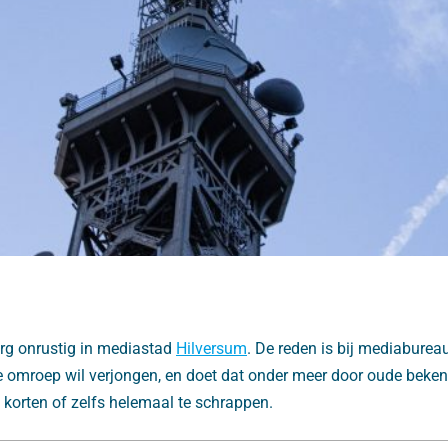
1
 erg onrustig in mediastad
Hilversum
. De reden is bij mediabureaus
e omroep wil verjongen, en doet dat onder meer door oude beke
te korten of zelfs helemaal te schrappen.