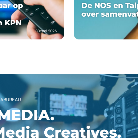
aar op
De NOS en Tal
over samenva
n KPN
30 mei 2026
IABUREAU
MEDIA.
edia Creatives.