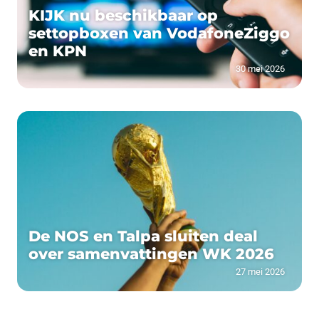
KIJK nu beschikbaar op
settopboxen van VodafoneZiggo
en KPN
30 mei 2026
De NOS en Talpa sluiten deal
over samenvattingen WK 2026
27 mei 2026