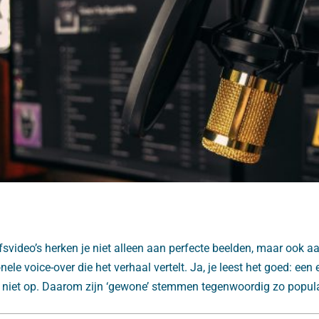
fsvideo’s herken je niet alleen aan perfecte beelden, maar ook aan
nele voice-over die het verhaal vertelt. Ja, je leest het goed: een
st niet op. Daarom zijn ‘gewone’ stemmen tegenwoordig zo popula