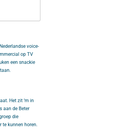
 Nederlandse voice-
commercial op TV
euken een snackie
staan.
at. Het zit ‘m in
s aan de Beter
lgroep die
 te kunnen horen.