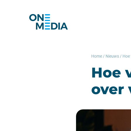
Home
/
Nieuws
/
Hoe v
over