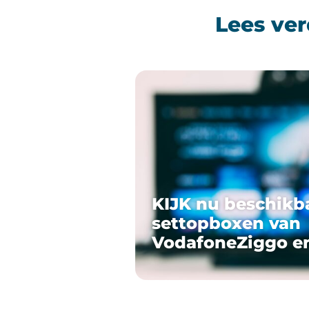
Lees ver
KIJK nu beschikb
settopboxen van
VodafoneZiggo e