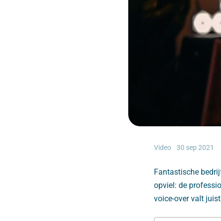
Video
30 sep 2021
Fantastische bedrij
opviel: de professio
voice-over valt jui