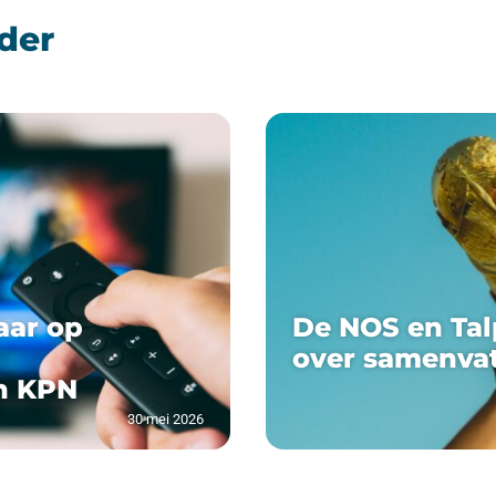
der
aar op
De NOS en Tal
over samenva
n KPN
30 mei 2026