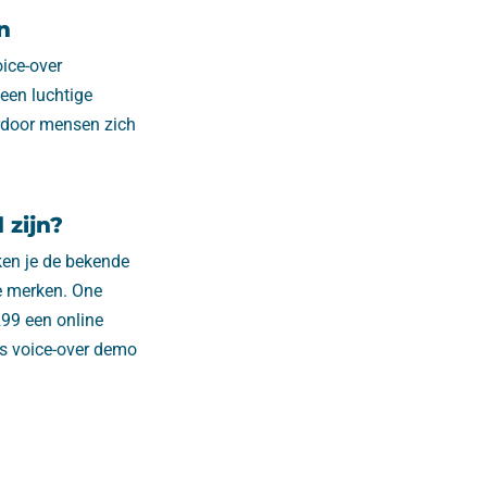
n
ice-over
 een luchtige
ardoor mensen zich
 zijn?
ken je de bekende
we merken. One
299 een online
is voice-over demo