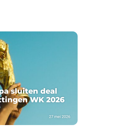
pa sluiten deal
ttingen WK 2026
27 mei 2026