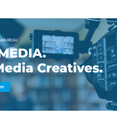
IABUREAU
MEDIA.
edia Creatives.
en