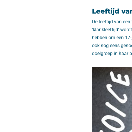
Leeftijd va
De leeftijd van een
‘klankleeftijd’ wor
hebben om een 17-j
ook nog eens genoe
doelgroep in haar 