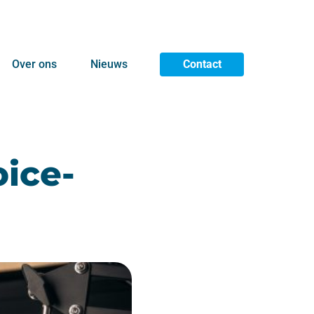
Over ons
Nieuws
Contact
oice-