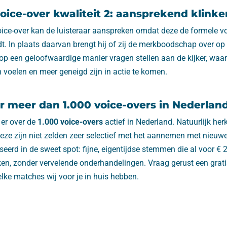
ice-over kwaliteit 2: aansprekend klinke
ice-over kan de luisteraar aanspreken omdat deze de formele vo
jdt. In plaats daarvan brengt hij of zij de merkboodschap over op
op een geloofwaardige manier vragen stellen aan de kijker, wa
 voelen en meer geneigd zijn in actie te komen.
er meer dan 1.000 voice-overs in Nederland
 er over de
1.000 voice-overs
actief in Nederland. Natuurlijk her
deze zijn niet zelden zeer selectief met het aannemen met nieu
seerd in de sweet spot: fijne, eigentijdse stemmen die al voor € 
en, zonder vervelende onderhandelingen. Vraag gerust een grat
lke matches wij voor je in huis hebben.