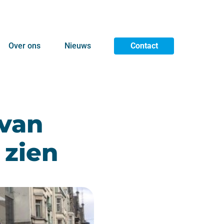
Over ons
Nieuws
Contact
 van
 zien