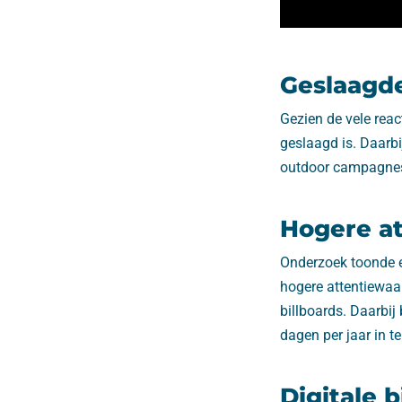
Geslaagd
Gezien de vele rea
geslaagd is. Daarb
outdoor campagnes,
Hogere a
Onderzoek toonde e
hogere attentiewaar
billboards. Daarbij
dagen per jaar in t
Digitale b