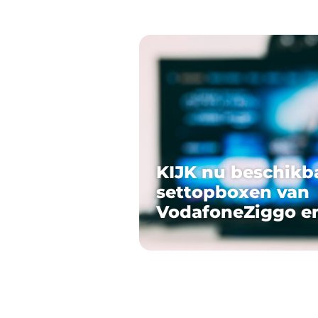
KIJK nu beschikb
settopboxen van
VodafoneZiggo e