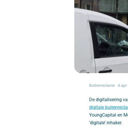
Buitenreclame
4 apr
De digitalisering v
digitale buitenrecl
YoungCapital en Me
‘digitale’ inhaker.