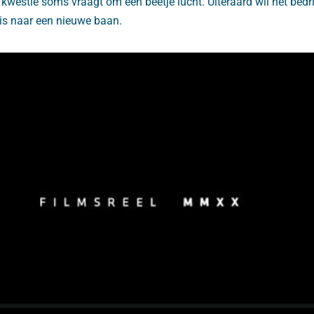
 kwestie soms vraagt om een beetje lucht. Uiteraard wil het bedr
 is naar een nieuwe baan.