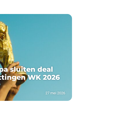
pa sluiten deal
ttingen WK 2026
27 mei 2026