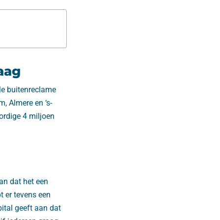
aag
ale buitenreclame
, Almere en ‘s-
ordige 4 miljoen
aan dat het een
t er tevens een
ital geeft aan dat