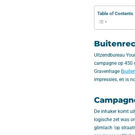
Table of Contents
Buitenre
Uitzendbureau Young
campagne op 450 di
Gravenhage (
buite
impressies, en is no
Campagne
De inhaker komt ui
logische zet was om
glimlach ‘op straat