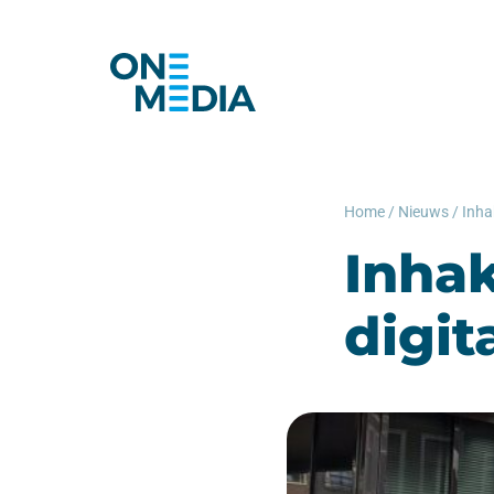
Home
/
Nieuws
/
Inhak
digit