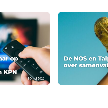
aar op
De NOS en Tal
over samenva
n KPN
30 mei 2026