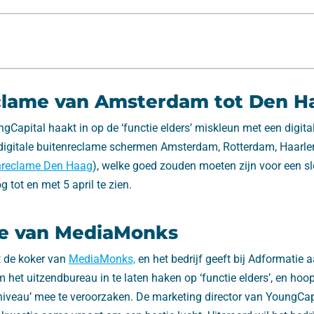
clame van Amsterdam tot Den H
Capital haakt in op de ‘functie elders’ miskleun met een digit
gitale buitenreclame schermen Amsterdam, Rotterdam, Haarlem
nreclame Den Haag
), welke goed zouden moeten zijn voor een sl
g tot en met 5 april te zien.
 van MediaMonks
t de koker van
MediaMonks,
en het bedrijf geeft bij Adformatie 
 het uitzendbureau in te laten haken op ‘functie elders’, en hoop
niveau’ mee te veroorzaken. De marketing director van YoungCap