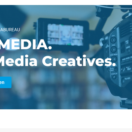
IABUREAU
MEDIA.
edia Creatives.
en