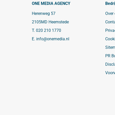
ONE MEDIA AGENCY
Bedri
Herenweg 57
Over
2105MD Heemstede
Cont
T.
020 210 1770
Priva
E.
info@onemedia.nl
Cook
Site
PR B
Discl
Voor