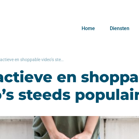
Home
Diensten
Interactieve en shoppable video’s steeds populairder
actieve en shoppa
’s steeds populai