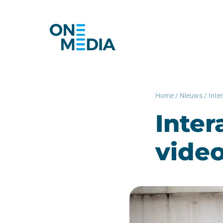
Home
/
Nieuws
/
Inter
video