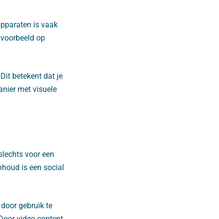
apparaten is vaak
jvoorbeeld op
Dit betekent dat je
nier met visuele
 slechts voor een
nhoud is een social
door gebruik te
Door video content