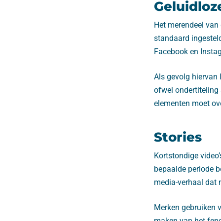
Geluidloz
Het merendeel van 
standaard ingesteld
Facebook en Insta
Als gevolg hiervan 
ofwel ondertitelin
elementen moet ov
Stories
Kortstondige video’
bepaalde periode be
media-verhaal dat na
Merken gebruiken v
maken van het feno