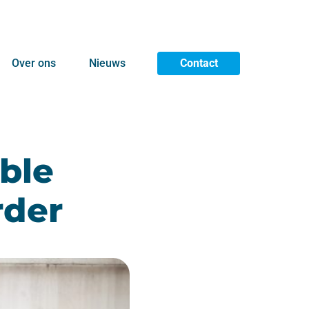
Over ons
Nieuws
Contact
ble
rder