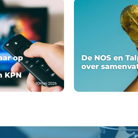
aar op
De NOS en Tal
over samenva
n KPN
30 mei 2026