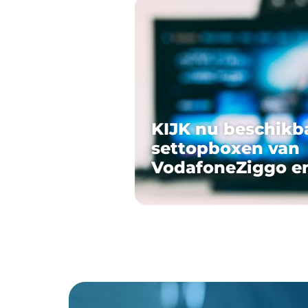
KIJK nu beschikb
settopboxen van
VodafoneZiggo e