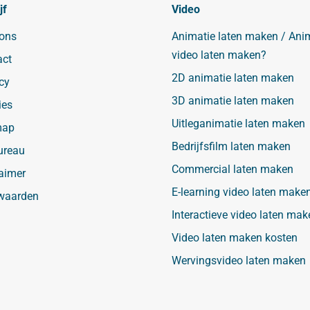
jf
Video
 ons
Animatie laten maken / Ani
video laten maken?
act
2D animatie laten maken
cy
3D animatie laten maken
ies
Uitleganimatie laten maken
map
Bedrijfsfilm laten maken
ureau
Commercial laten maken
aimer
E-learning video laten make
waarden
Interactieve video laten mak
Video laten maken kosten
Wervingsvideo laten maken