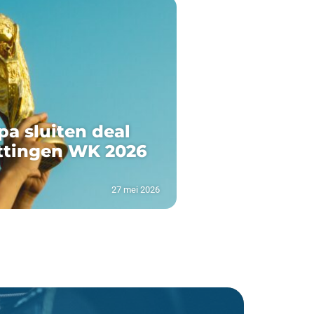
pa sluiten deal
ttingen WK 2026
27 mei 2026