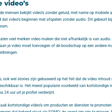
e video’s
de mensen bekijkt video’s zonder geluid, met name op mobiele 
 dat video’s beginnen met afspelen zonder audio. Dit gebeurt bi
gram.
laten veel merken video maken die niet afhankelijk is van audio. 
g aan je video moet toevoegen of de boodschap op een andere ma
erbrengen.
s, ook wel stories zijn gebaseerd op het feit dat de video inhoud
schikbaar is. Het meest populaire voorbeeld van kortstondige i
 24 uur uit je profiel verdwijnt.
aak kortstondige video’s om producten en diensten te promoten 
meen dat bekend staat als FOMO: de angst om iets te missen. 