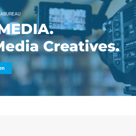
IABUREAU
MEDIA.
edia Creatives.
en