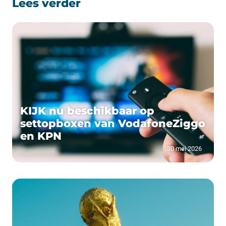
Lees verder
KIJK nu beschikbaar op
settopboxen van VodafoneZiggo
en KPN
30 mei 2026