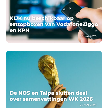
KIJK nu beschikbaar op
settopboxen van VodafoneZiggo
en KPN
30 mei 2026
De NOS en Talpa sluiten deal
over samenvattingen WK 2026
27 mei 2026