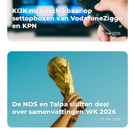
KIJK nu beschikbaar op
settopboxen van VodafoneZiggo
en KPN
30 mei 2026
De NOS en Talpa sluiten deal
over samenvattingen WK 2026
27 mei 2026