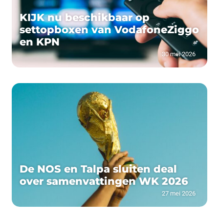
KIJK nu beschikbaar op
settopboxen van VodafoneZiggo
en KPN
30 mei 2026
De NOS en Talpa sluiten deal
over samenvattingen WK 2026
27 mei 2026