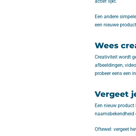
actief lijkt.
Een andere simpele
een nieuwe product
Wees crea
Creativiteit wordt g
afbeeldingen, video
probeer eens een i
Vergeet j
Een nieuw product i
naamsbekendheid e
Oftewel: vergeet he