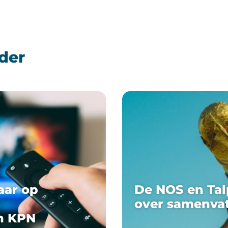
der
aar op
De NOS en Tal
over samenva
n KPN