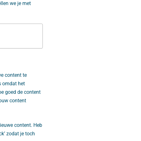
ellen we je met
we content te
ds omdat het
oe goed de content
 jouw content
 nieuwe content. Heb
k’ zodat je toch