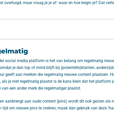
st overtuigd, maar vraag je je af: waar en hoe begin je? Dat vert
gelmatig
nder social media platform is het van belang om regelmatig nieu
 omdat je dan top of mind blijft bij (potentiële)klanten, anderzij
eur geeft aan merken die regelmatig nieuwe content plaatsen. H
s, als je niet regelmatig plaatst is de kans klein dat het platform
e van een ander merk die regelmatiger plaatst.
ngen aanbrengt aan oude content (pins) wordt dit ook gezien als
n tijd om nieuwe pins te creëren, maak dan gebruik van deze ‘hac