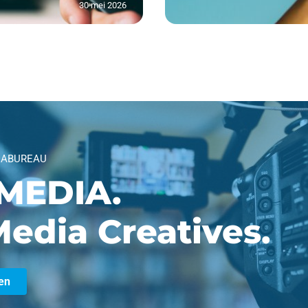
30 mei 2026
IABUREAU
MEDIA.
edia Creatives.
en