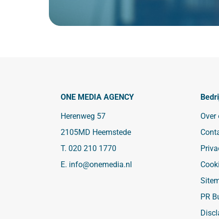
ONE MEDIA AGENCY
Bedri
Herenweg 57
Over
2105MD Heemstede
Cont
T.
020 210 1770
Priva
E.
info@onemedia.nl
Cook
Site
PR B
Discl