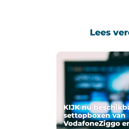
Lees ver
KIJK nu beschikb
settopboxen van
VodafoneZiggo e