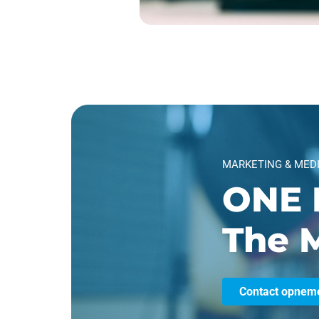
MARKETING & MED
ONE 
The M
Contact opnem