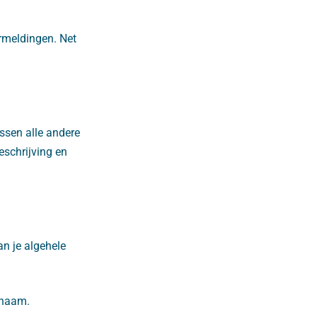
rmeldingen. Net
ussen alle andere
eschrijving en
an je algehele
knaam.