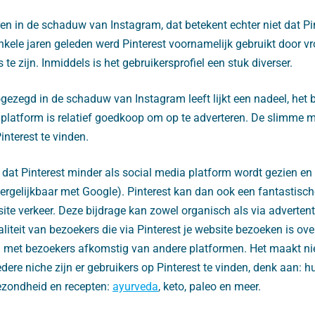
jaren in de schaduw van Instagram, dat betekent echter niet dat P
nkele jaren geleden werd Pinterest voornamelijk gebruikt door v
te zijn. Inmiddels is het gebruikersprofiel een stuk diverser.
gezegd in de schaduw van Instagram leeft lijkt een nadeel, het 
t platform is relatief goedkoop om op te adverteren. De slimme 
interest te vinden.
at Pinterest minder als social media platform wordt gezien en
rgelijkbaar met Google). Pinterest kan dan ook een fantastisch
te verkeer. Deze bijdrage kan zowel organisch als via adverten
iteit van bezoekers die via Pinterest je website bezoeken is ov
g met bezoekers afkomstig van andere platformen. Het maakt niet
 iedere niche zijn er gebruikers op Pinterest te vinden, denk aan: h
gezondheid en recepten:
ayurveda
, keto, paleo en meer.