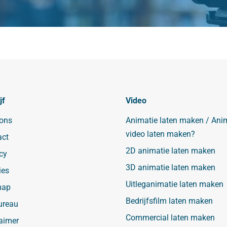
jf
Video
 ons
Animatie laten maken / Ani
video laten maken?
act
2D animatie laten maken
cy
3D animatie laten maken
ies
Uitleganimatie laten maken
map
Bedrijfsfilm laten maken
ureau
Commercial laten maken
aimer