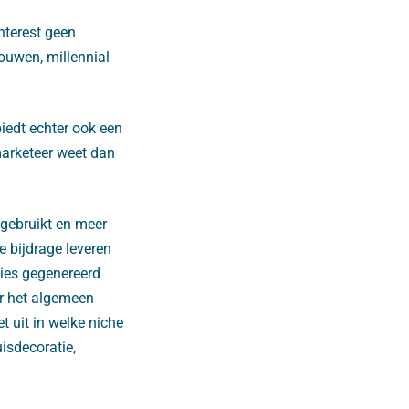
interest geen
rouwen, millennial
biedt echter ook een
marketeer weet dan
 gebruikt en meer
e bijdrage leveren
ties gegenereerd
er het algemeen
 uit in welke niche
uisdecoratie,