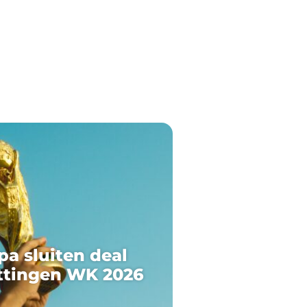
pa sluiten deal
ttingen WK 2026