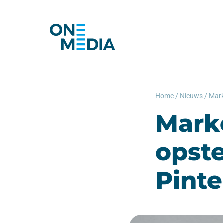
Home
/
Nieuws
/
Marke
opste
Pinte