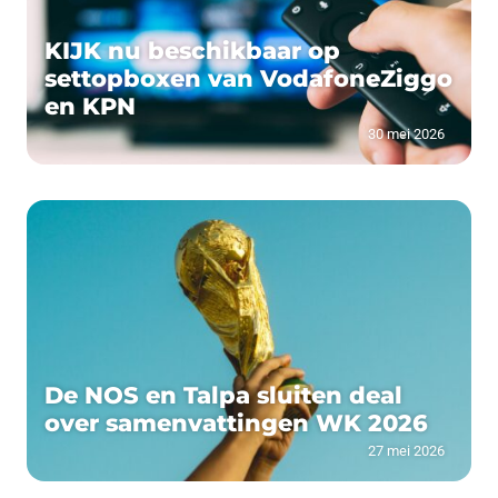
KIJK nu beschikbaar op
settopboxen van VodafoneZiggo
en KPN
30 mei 2026
De NOS en Talpa sluiten deal
over samenvattingen WK 2026
27 mei 2026