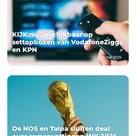
KIJK nu beschikbaar op
settopboxen van VodafoneZiggo
en KPN
30 mei 2026
De NOS en Talpa sluiten deal