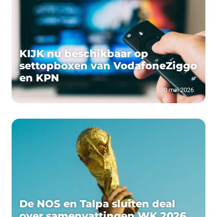
KIJK nu beschikbaar op
settopboxen van VodafoneZiggo
en KPN
30 mei 2026
De NOS en Talpa sluiten deal
over samenvattingen WK 2026