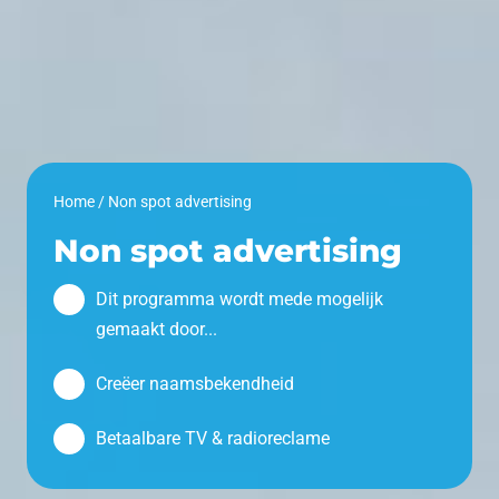
Home
/
Non spot advertising
Non spot advertising
Dit programma wordt mede mogelijk
gemaakt door...
Creëer naamsbekendheid
Betaalbare TV & radioreclame