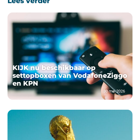
Lees verder
KIJK nu beschikbaar op
settopboxen van VodafoneZiggo
en KPN
30 mei 2026