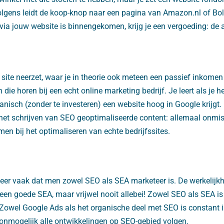
volgens leidt de koop-knop naar een pagina van Amazon.nl of Bol
 via jouw website is binnengekomen, krijg je een vergoeding: de a
site neerzet, waar je in theorie ook meteen een passief inkomen 
en die horen bij een echt online marketing bedrijf. Je leert als je h
anisch (zonder te investeren) een website hoog in Google krijgt.
 het schrijven van SEO geoptimaliseerde content: allemaal onmi
en bij het optimaliseren van echte bedrijfssites.
zeer vaak dat men zowel SEO als SEA marketeer is. De werkelijkhe
een goede SEA, maar vrijwel nooit allebei! Zowel SEO als SEA i
. Zowel Google Ads als het organische deel met SEO is constant 
 onmogelijk alle ontwikkelingen op SEO-gebied volgen.