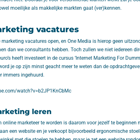
owel moeilijke als makkelijke markten gaat (ver)kennen.
rketing vacatures
e marketing vacatures open, en One Media is hierop geen uitzond
nen dan we consultants hebben. Toch zullen we niet iedereen di
ro’s heeft investeert in de cursus ‘Internet Marketing For Dummi
 word je op zijn minst geacht meer te weten dan de opdrachtgeve
er immers ingehuurd.
ube.com/watch?v=b2JP1KnCbMc
arketing leren
online marketeer te worden is daarom voor jezelf te beginnen me
aan een website en je verkoopt bijvoorbeeld ergonomische stoel
n winkel met die stoelen te hebben, maar je zet een website ron