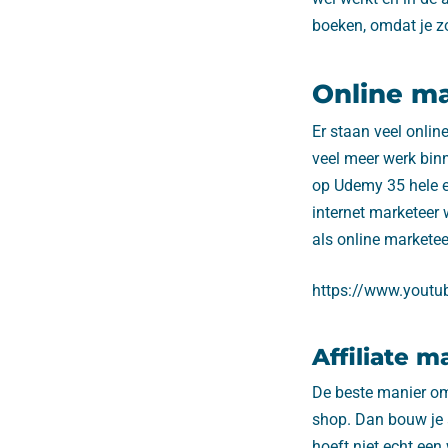
boeken, omdat je z
Online ma
Er staan veel onlin
veel meer werk bin
op Udemy 35 hele eu
internet marketeer
als online markete
https://www.yout
Affiliate m
De beste manier om 
shop. Dan bouw je 
hoeft niet echt ee