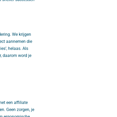
ering. We krijgen
rect aannemen die
es’, helaas. Als
r, daarom word je
t een affiliate
en. Geen zorgen, je
dom ergonomische