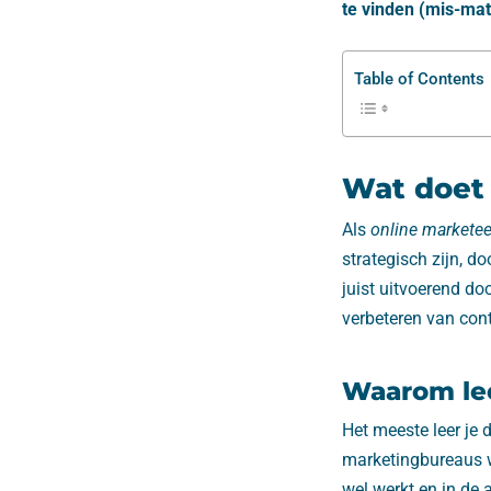
te vinden (mis-ma
Table of Contents
Wat doet
Als
online marketee
strategisch zijn, do
juist uitvoerend do
verbeteren van cont
Waarom lee
Het meeste leer je 
marketingbureaus we
wel werkt en in de 