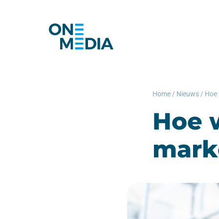
Home
/
Nieuws
/
Hoe 
Hoe w
mark