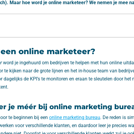
tch). Maar hoe word je online marketeer? We nemen je mee na
 een online marketeer?
r
word je ingehuurd om bedrijven te helpen met hun online uitda
or te kijken naar de grote lijnen en het in-house team van bedrijv
or dagelijks de KPI’s te monitoren en eraan te sleutelen door het
ent.
r je méér bij online marketing bure
door te beginnen bij een
online marketing bureau
. De reden is si
rken voor verschillende klanten, en daardoor leer je precies wa
andere niet. Doordat je voor verschillende klanten werkt zul je o