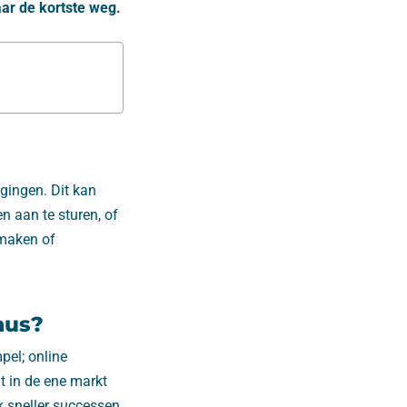
ar de kortste weg.
gingen. Dit kan
en aan te sturen, of
 maken of
aus?
mpel; online
t in de ene markt
ok sneller successen