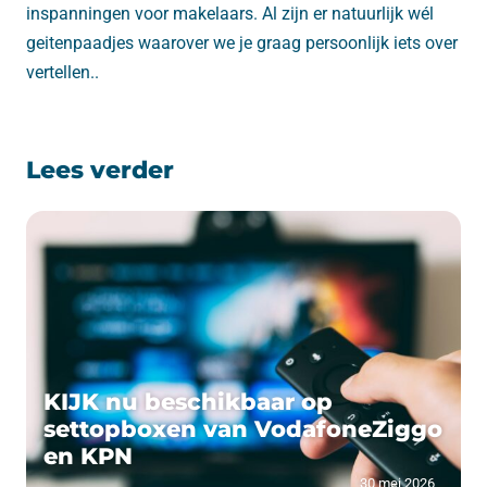
inspanningen voor makelaars. Al zijn er natuurlijk wél
geitenpaadjes waarover we je graag persoonlijk iets over
vertellen..
Lees verder
KIJK nu beschikbaar op
settopboxen van VodafoneZiggo
en KPN
30 mei 2026