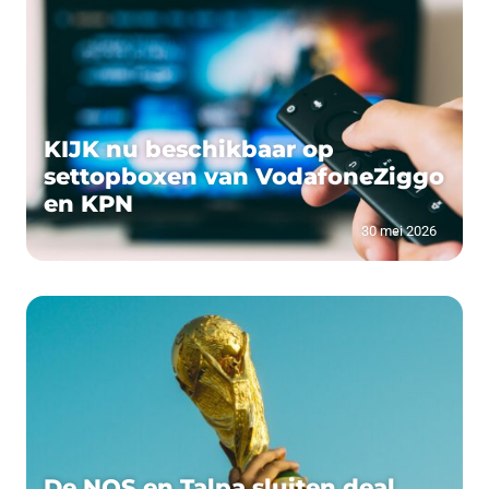
KIJK nu beschikbaar op
settopboxen van VodafoneZiggo
en KPN
30 mei 2026
De NOS en Talpa sluiten deal