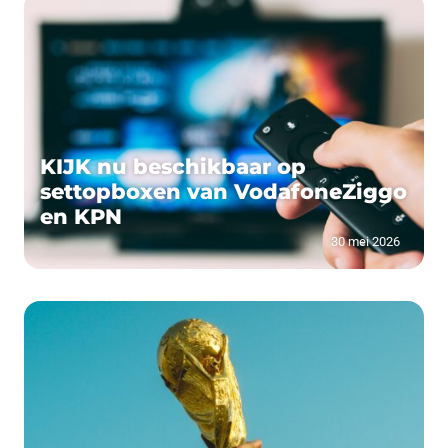
KIJK nu beschikbaar op
settopboxen van VodafoneZiggo
en KPN
30 mei 2026